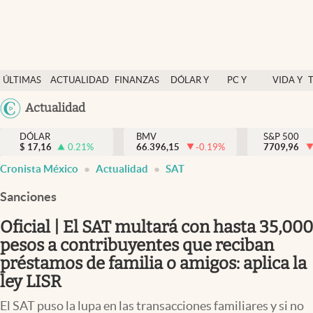
Últimas Noticias
ÚLTIMAS
ACTUALIDAD
FINANZAS
DÓLAR Y
PC Y
VIDA Y
Actualidad
NOTICIAS
Y
MERCADOS
CELULAR
ESTILO
Argentina
Actualidad
Finanzas y economía
ECONOMÍA
España
Dólar y mercados
DÓLAR
BMV
S&P 500
$
17,16
0.21
%
66.396,15
-0.19
%
México
7709,96
Internacionales
Cronista México
Actualidad
SAT
USA
Opinión
Colombia
Sanciones
Uruguay
Brand Strategy
Oficial | El SAT multará con hasta 35,000
Pc y celular
pesos a contribuyentes que reciban
préstamos de familia o amigos: aplica la
Vida y estilo
ley LISR
Tv
El SAT puso la lupa en las transacciones familiares y si no