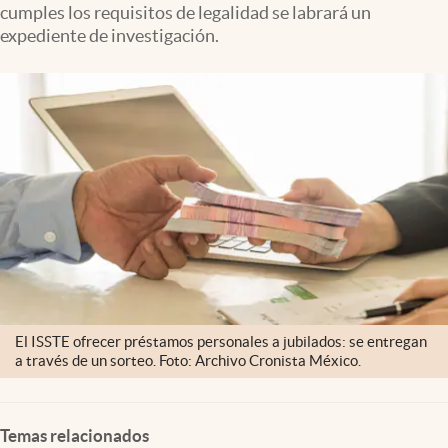
cumples los requisitos de legalidad se labrará un
Clima
expediente de investigación.
Espiritualidad
Mediakit
abre en nueva pestaña
México
El ISSTE ofrecer préstamos personales a jubilados: se entregan
a través de un sorteo. Foto: Archivo Cronista México.
Temas relacionados