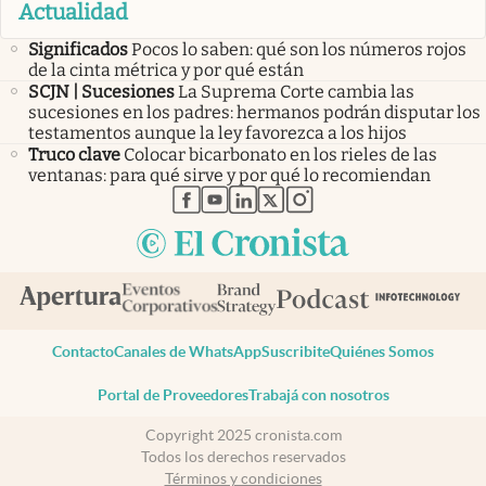
Actualidad
Significados
Pocos lo saben: qué son los números rojos
de la cinta métrica y por qué están
SCJN | Sucesiones
La Suprema Corte cambia las
sucesiones en los padres: hermanos podrán disputar los
testamentos aunque la ley favorezca a los hijos
Truco clave
Colocar bicarbonato en los rieles de las
ventanas: para qué sirve y por qué lo recomiendan
abre en nueva pestaña
abre en nueva pestaña
abre en nueva pestaña
abre en nueva pestaña
abre en nueva pestaña
Contacto
Canales de WhatsApp
Suscribite
Quiénes Somos
Portal de Proveedores
Trabajá con nosotros
Copyright 2025 cronista.com
Todos los derechos reservados
Términos y condiciones