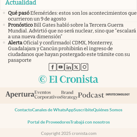
Actualidad
Qué pasó
Efemérides: estos son los acontecimientos que
ocurrieron un 9 de agosto
Pronóstico
Bill Gates habló sobre la Tercera Guerra
Mundial. Advirtió que no será nuclear, sino que “escalará
a una nueva dimensión”
Alerta
Oficial y confirmado| CDMX, Monterrey,
Guadalajara y Cancún prohibirán el ingreso de
ciudadanos que hayan postergado este trámite con su
pasaporte
abre en nueva pestaña
abre en nueva pestaña
abre en nueva pestaña
abre en nueva pestaña
abre en nueva pestaña
Contacto
Canales de WhatsApp
Suscribite
Quiénes Somos
Portal de Proveedores
Trabajá con nosotros
Copyright 2025 cronista.com