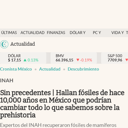
Últimas Noticias
ÚLTIMAS
ACTUALIDAD
FINANZAS
DÓLAR Y
PC Y
VIDA Y
Actualidad
NOTICIAS
Y
MERCADOS
CELULAR
ESTILO
Argentina
Actualidad
Finanzas y economía
ECONOMÍA
España
Dólar y mercados
DÓLAR
BMV
S&P 500
$
17,15
0.13
%
66.396,15
-0.19
%
México
7709,96
Internacionales
Cronista México
Actualidad
Descubrimiento
USA
Opinión
Colombia
INAH
Uruguay
Brand Strategy
Sin precedentes | Hallan fósiles de hace
Pc y celular
10,000 años en México que podrían
cambiar todo lo que sabemos sobre la
Vida y estilo
prehistoria
Tv
Expertos del INAH recuperaron fósiles de mamíferos