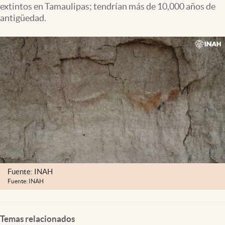
extintos en Tamaulipas; tendrían más de 10,000 años de
Clima
antigüedad.
Espiritualidad
Mediakit
abre en nueva pestaña
México
Fuente: INAH
Fuente: INAH
Temas relacionados