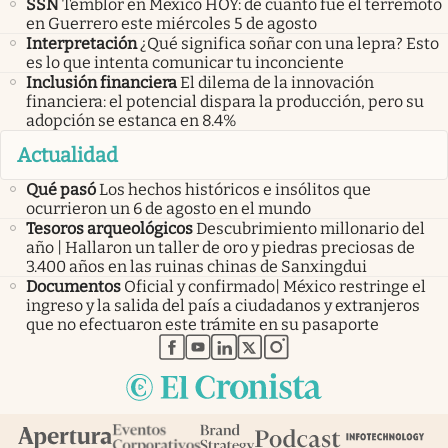
SSN
Temblor en México HOY: de cuánto fue el terremoto
en Guerrero este miércoles 5 de agosto
Interpretación
¿Qué significa soñar con una lepra? Esto
es lo que intenta comunicar tu inconciente
Inclusión financiera
El dilema de la innovación
financiera: el potencial dispara la producción, pero su
adopción se estanca en 8.4%
Actualidad
Qué pasó
Los hechos históricos e insólitos que
ocurrieron un 6 de agosto en el mundo
Tesoros arqueológicos
Descubrimiento millonario del
año | Hallaron un taller de oro y piedras preciosas de
3.400 años en las ruinas chinas de Sanxingdui
Documentos
Oficial y confirmado| México restringe el
ingreso y la salida del país a ciudadanos y extranjeros
que no efectuaron este trámite en su pasaporte
abre en nueva pestaña
abre en nueva pestaña
abre en nueva pestaña
abre en nueva pestaña
abre en nueva pestaña