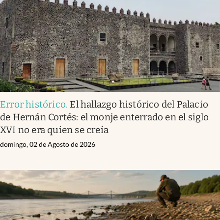
Clima
Espiritualidad
Mediakit
abre en nueva pestaña
México
Error histórico
.
El hallazgo histórico del Palacio
de Hernán Cortés: el monje enterrado en el siglo
XVI no era quien se creía
domingo, 02 de Agosto de 2026