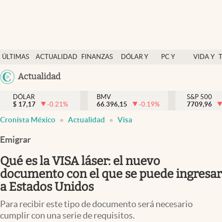
Últimas Noticias
ÚLTIMAS
ACTUALIDAD
FINANZAS
DÓLAR Y
PC Y
VIDA Y
Actualidad
NOTICIAS
Y
MERCADOS
CELULAR
ESTILO
Argentina
Actualidad
Finanzas y economía
ECONOMÍA
España
Dólar y mercados
DÓLAR
BMV
S&P 500
$
17,17
-0.21
%
66.396,15
-0.19
%
México
7709,96
Internacionales
Cronista México
Actualidad
Visa
USA
Opinión
Colombia
Emigrar
Uruguay
Brand Strategy
Qué es la VISA láser: el nuevo
Pc y celular
documento con el que se puede ingresar
a Estados Unidos
Vida y estilo
Para recibir este tipo de documento será necesario
Tv
cumplir con una serie de requisitos.