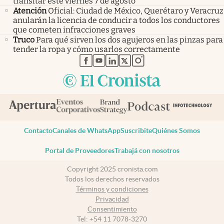
transitar este viernes 7 de agosto
Atención
Oficial: Ciudad de México, Querétaro y Veracruz
anularán la licencia de conducir a todos los conductores
que cometen infracciones graves
Truco
Para qué sirven los dos agujeros en las pinzas para
tender la ropa y cómo usarlos correctamente
abre en nueva pestaña
abre en nueva pestaña
abre en nueva pestaña
abre en nueva pestaña
abre en nueva pestaña
Contacto
Canales de WhatsApp
Suscribite
Quiénes Somos
Portal de Proveedores
Trabajá con nosotros
Copyright 2025 cronista.com
Todos los derechos reservados
Términos y condiciones
Privacidad
Consentimiento
Tel:
+54 11 7078-3270