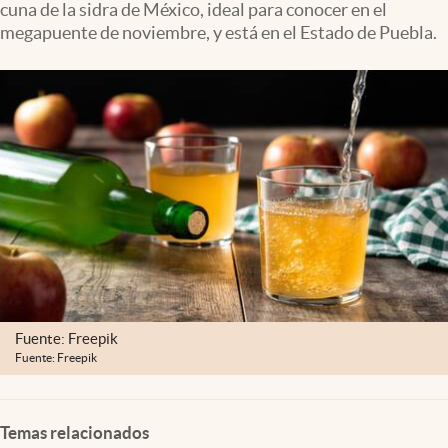
cuna de la sidra de México, ideal para conocer en el
Clima
megapuente de noviembre, y está en el Estado de Puebla.
Espiritualidad
Mediakit
abre en nueva pestaña
México
Fuente: Freepik
Fuente: Freepik
Temas relacionados