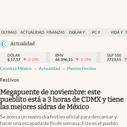
Últimas Noticias
ÚLTIMAS
ACTUALIDAD
FINANZAS
DÓLAR Y
PC Y
VIDA Y
Actualidad
NOTICIAS
Y
MERCADOS
CELULAR
ESTILO
Argentina
Actualidad
Finanzas y economía
ECONOMÍA
España
Dólar y mercados
DÓLAR
BMV
S&P 500
$
17,17
-0.19
%
66.396,15
-0.19
%
México
7723,55
Internacionales
Cronista México
Actualidad
Puente Festivo
USA
Opinión
Colombia
Festivos
Uruguay
Brand Strategy
Megapuente de noviembre: este
Pc y celular
pueblito está a 3 horas de CDMX y tiene
las mejores sidras de México
Vida y estilo
Se acerca un nuevo día festivo oficial para descansar y
Tv
hacer una escapada de fin de semana. Este es el pueblo