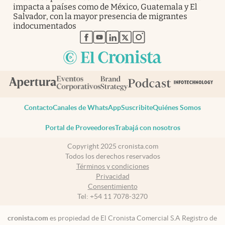
impacta a países como de México, Guatemala y El
Salvador, con la mayor presencia de migrantes
indocumentados
abre en nueva pestaña
abre en nueva pestaña
abre en nueva pestaña
abre en nueva pestaña
abre en nueva pestaña
Contacto
Canales de WhatsApp
Suscribite
Quiénes Somos
Portal de Proveedores
Trabajá con nosotros
Copyright 2025 cronista.com
Todos los derechos reservados
Términos y condiciones
Privacidad
Consentimiento
Tel:
+54 11 7078-3270
cronista.com
es propiedad de El Cronista Comercial S.A Registro de