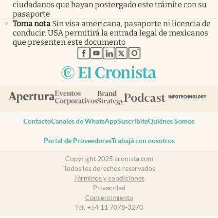
ciudadanos que hayan postergado este trámite con su
pasaporte
Toma nota
Sin visa americana, pasaporte ni licencia de
conducir. USA permitirá la entrada legal de mexicanos
que presenten este documento
abre en nueva pestaña
abre en nueva pestaña
abre en nueva pestaña
abre en nueva pestaña
abre en nueva pestaña
Contacto
Canales de WhatsApp
Suscribite
Quiénes Somos
Portal de Proveedores
Trabajá con nosotros
Copyright 2025 cronista.com
Todos los derechos reservados
Términos y condiciones
Privacidad
Consentimiento
Tel:
+54 11 7078-3270