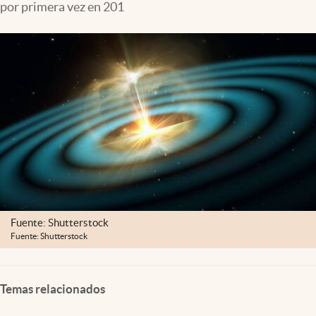
por primera vez en 201
Clima
Espiritualidad
Mediakit
abre en nueva pestaña
México
Fuente: Shutterstock
Fuente: Shutterstock
Temas relacionados