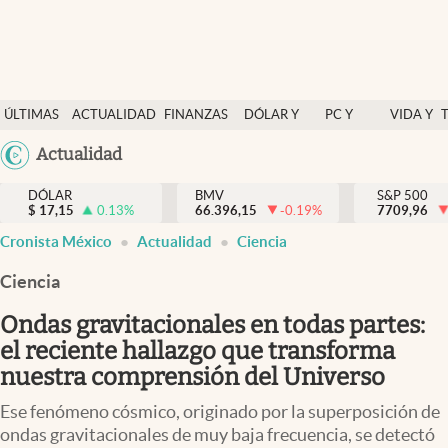
Últimas Noticias
ÚLTIMAS
ACTUALIDAD
FINANZAS
DÓLAR Y
PC Y
VIDA Y
Actualidad
NOTICIAS
Y
MERCADOS
CELULAR
ESTILO
Argentina
Actualidad
Finanzas y economía
ECONOMÍA
España
Dólar y mercados
DÓLAR
BMV
S&P 500
$
17,15
0.13
%
66.396,15
-0.19
%
México
7709,96
Internacionales
Cronista México
Actualidad
Ciencia
USA
Opinión
Colombia
Ciencia
Uruguay
Brand Strategy
Ondas gravitacionales en todas partes:
Pc y celular
el reciente hallazgo que transforma
nuestra comprensión del Universo
Vida y estilo
Ese fenómeno cósmico, originado por la superposición de
Tv
ondas gravitacionales de muy baja frecuencia, se detectó