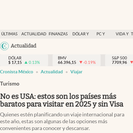
Últimas Noticias
ÚLTIMAS
ACTUALIDAD
FINANZAS
DÓLAR Y
PC Y
VIDA Y
Actualidad
NOTICIAS
Y
MERCADOS
CELULAR
ESTILO
Argentina
Actualidad
Finanzas y economía
ECONOMÍA
España
Dólar y mercados
DÓLAR
BMV
S&P 500
$
17,15
0.13
%
66.396,15
-0.19
%
México
7709,96
Internacionales
Cronista México
Actualidad
Viajar
USA
Opinión
Colombia
Turismo
Uruguay
Brand Strategy
No es USA: estos son los países más
Pc y celular
baratos para visitar en 2025 y sin Visa
Vida y estilo
Quienes estén planificando un viaje internacional para
este año, estas son algunas de las opciones más
Tv
convenientes para conocer y descansar.