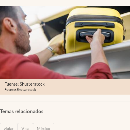
Clima
Espiritualidad
Mediakit
abre en nueva pestaña
México
Fuente: Shutterstock
Fuente: Shutterstock
Temas relacionados
viajar
Visa
México