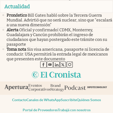
Actualidad
Pronóstico
Bill Gates habló sobre la Tercera Guerra
Mundial. Advirtió que no será nuclear, sino que “escalará
a una nueva dimensión”
Alerta
Oficial y confirmado| CDMX, Monterrey,
Guadalajara y Cancún prohibirán el ingreso de
ciudadanos que hayan postergado este trámite con su
pasaporte
Toma nota
Sin visa americana, pasaporte ni licencia de
conducir. USA permitirá la entrada legal de mexicanos
que presenten este documento
abre en nueva pestaña
abre en nueva pestaña
abre en nueva pestaña
abre en nueva pestaña
abre en nueva pestaña
Contacto
Canales de WhatsApp
Suscribite
Quiénes Somos
Portal de Proveedores
Trabajá con nosotros