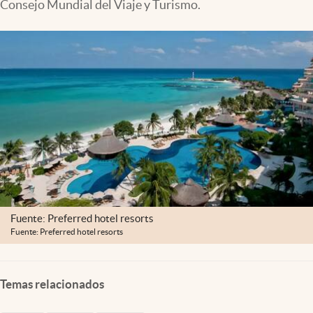
Consejo Mundial del Viaje y Turismo.
Clima
Espiritualidad
Mediakit
abre en nueva pestaña
México
Fuente: Preferred hotel resorts
Fuente: Preferred hotel resorts
Temas relacionados