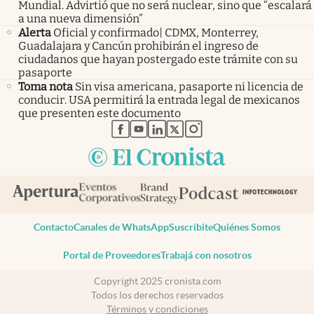
Mundial. Advirtió que no será nuclear, sino que “escalará
a una nueva dimensión”
Alerta
Oficial y confirmado| CDMX, Monterrey,
Guadalajara y Cancún prohibirán el ingreso de
ciudadanos que hayan postergado este trámite con su
pasaporte
Toma nota
Sin visa americana, pasaporte ni licencia de
conducir. USA permitirá la entrada legal de mexicanos
que presenten este documento
abre en nueva pestaña
abre en nueva pestaña
abre en nueva pestaña
abre en nueva pestaña
abre en nueva pestaña
Contacto
Canales de WhatsApp
Suscribite
Quiénes Somos
Portal de Proveedores
Trabajá con nosotros
Copyright 2025 cronista.com
Todos los derechos reservados
Términos y condiciones