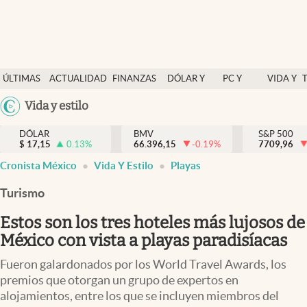
Últimas Noticias
ÚLTIMAS
ACTUALIDAD
FINANZAS
DÓLAR Y
PC Y
VIDA Y
Actualidad
NOTICIAS
Y
MERCADOS
CELULAR
ESTILO
Argentina
Vida y estilo
Finanzas y economía
ECONOMÍA
España
Dólar y mercados
DÓLAR
BMV
S&P 500
$
17,15
0.13
%
66.396,15
-0.19
%
México
7709,96
Internacionales
Cronista México
Vida Y Estilo
Playas
USA
Opinión
Colombia
Turismo
Uruguay
Brand Strategy
Estos son los tres hoteles más lujosos de
Pc y celular
México con vista a playas paradisíacas
Vida y estilo
Fueron galardonados por los World Travel Awards, los
premios que otorgan un grupo de expertos en
Tv
alojamientos, entre los que se incluyen miembros del