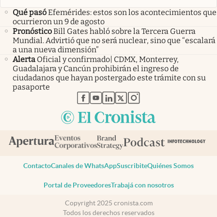
Qué pasó
Efemérides: estos son los acontecimientos que
ocurrieron un 9 de agosto
Pronóstico
Bill Gates habló sobre la Tercera Guerra
Mundial. Advirtió que no será nuclear, sino que “escalará
a una nueva dimensión”
Alerta
Oficial y confirmado| CDMX, Monterrey,
Guadalajara y Cancún prohibirán el ingreso de
ciudadanos que hayan postergado este trámite con su
pasaporte
abre en nueva pestaña
abre en nueva pestaña
abre en nueva pestaña
abre en nueva pestaña
abre en nueva pestaña
Contacto
Canales de WhatsApp
Suscribite
Quiénes Somos
Portal de Proveedores
Trabajá con nosotros
Copyright 2025 cronista.com
Todos los derechos reservados