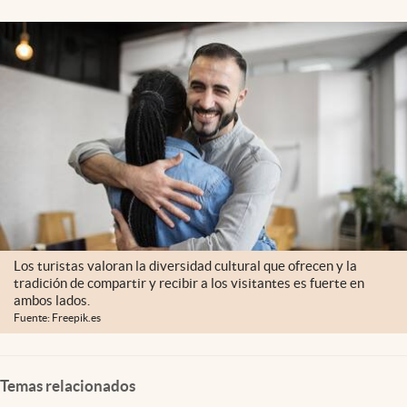
Clima
Espiritualidad
Mediakit
abre en nueva pestaña
México
Los turistas valoran la diversidad cultural que ofrecen y la
tradición de compartir y recibir a los visitantes es fuerte en
ambos lados.
Fuente: Freepik.es
Temas relacionados