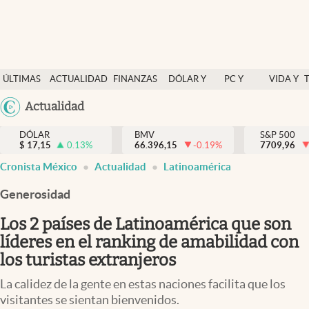
Últimas Noticias
ÚLTIMAS
ACTUALIDAD
FINANZAS
DÓLAR Y
PC Y
VIDA Y
Actualidad
NOTICIAS
Y
MERCADOS
CELULAR
ESTILO
Argentina
Actualidad
Finanzas y economía
ECONOMÍA
España
Dólar y mercados
DÓLAR
BMV
S&P 500
$
17,15
0.13
%
66.396,15
-0.19
%
México
7709,96
Internacionales
Cronista México
Actualidad
Latinoamérica
USA
Opinión
Colombia
Generosidad
Uruguay
Brand Strategy
Los 2 países de Latinoamérica que son
Pc y celular
líderes en el ranking de amabilidad con
los turistas extranjeros
Vida y estilo
La calidez de la gente en estas naciones facilita que los
Tv
visitantes se sientan bienvenidos.