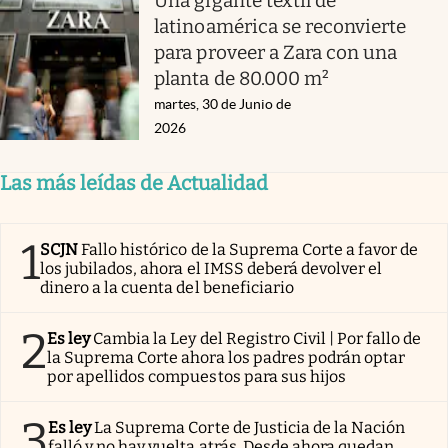
Una gigante textil de
latinoamérica se reconvierte
para proveer a Zara con una
planta de 80.000 m²
martes, 30 de Junio de
2026
Las más leídas de Actualidad
1
SCJN
Fallo histórico de la Suprema Corte a favor de
los jubilados, ahora el IMSS deberá devolver el
dinero a la cuenta del beneficiario
2
Es ley
Cambia la Ley del Registro Civil | Por fallo de
la Suprema Corte ahora los padres podrán optar
por apellidos compuestos para sus hijos
3
Es ley
La Suprema Corte de Justicia de la Nación
falló y no hay vuelta atrás. Desde ahora quedan