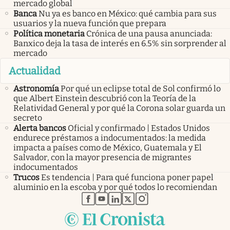
mercado global
Banca
Nu ya es banco en México: qué cambia para sus
usuarios y la nueva función que prepara
Política monetaria
Crónica de una pausa anunciada:
Banxico deja la tasa de interés en 6.5% sin sorprender al
mercado
Actualidad
Astronomía
Por qué un eclipse total de Sol confirmó lo
que Albert Einstein descubrió con la Teoría de la
Relatividad General y por qué la Corona solar guarda un
secreto
Alerta bancos
Oficial y confirmado | Estados Unidos
endurece préstamos a indocumentados: la medida
impacta a países como de México, Guatemala y El
Salvador, con la mayor presencia de migrantes
indocumentados
Trucos
Es tendencia | Para qué funciona poner papel
aluminio en la escoba y por qué todos lo recomiendan
abre en nueva pestaña
abre en nueva pestaña
abre en nueva pestaña
abre en nueva pestaña
abre en nueva pestaña