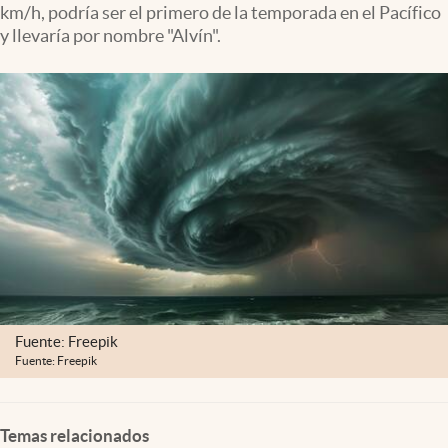
km/h, podría ser el primero de la temporada en el Pacífico
Clima
y llevaría por nombre "Alvín".
Espiritualidad
Mediakit
abre en nueva pestaña
México
Fuente: Freepik
Fuente: Freepik
Temas relacionados