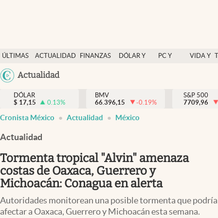
Últimas Noticias
ÚLTIMAS
ACTUALIDAD
FINANZAS
DÓLAR Y
PC Y
VIDA Y
Actualidad
NOTICIAS
Y
MERCADOS
CELULAR
ESTILO
Argentina
Actualidad
Finanzas y economía
ECONOMÍA
España
Dólar y mercados
DÓLAR
BMV
S&P 500
$
17,15
0.13
%
66.396,15
-0.19
%
México
7709,96
Internacionales
Cronista México
Actualidad
México
USA
Opinión
Colombia
Actualidad
Uruguay
Brand Strategy
Tormenta tropical "Alvin" amenaza
Pc y celular
costas de Oaxaca, Guerrero y
Michoacán: Conagua en alerta
Vida y estilo
Autoridades monitorean una posible tormenta que podría
Tv
afectar a Oaxaca, Guerrero y Michoacán esta semana.