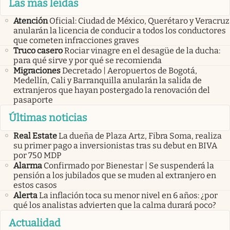
Las más leídas
Atención
Oficial: Ciudad de México, Querétaro y Veracruz
anularán la licencia de conducir a todos los conductores
que cometen infracciones graves
Truco casero
Rociar vinagre en el desagüe de la ducha:
para qué sirve y por qué se recomienda
Migraciones
Decretado | Aeropuertos de Bogotá,
Medellín, Cali y Barranquilla anularán la salida de
extranjeros que hayan postergado la renovación del
pasaporte
Últimas noticias
Real Estate
La dueña de Plaza Artz, Fibra Soma, realiza
su primer pago a inversionistas tras su debut en BIVA
por 750 MDP
Alarma
Confirmado por Bienestar | Se suspenderá la
pensión a los jubilados que se muden al extranjero en
estos casos
Alerta
La inflación toca su menor nivel en 6 años: ¿por
qué los analistas advierten que la calma durará poco?
Actualidad