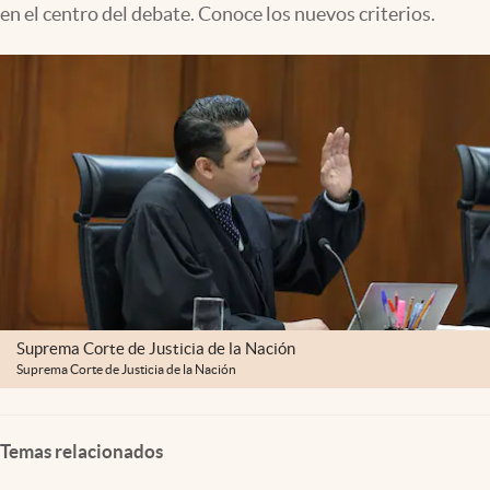
en el centro del debate. Conoce los nuevos criterios.
Clima
Espiritualidad
Mediakit
abre en nueva pestaña
México
Suprema Corte de Justicia de la Nación
Suprema Corte de Justicia de la Nación
Temas relacionados