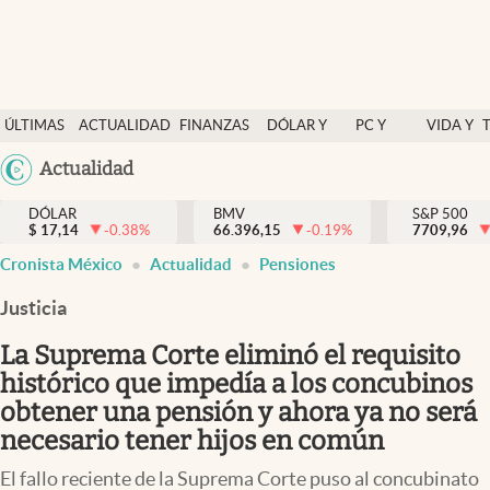
Últimas Noticias
ÚLTIMAS
ACTUALIDAD
FINANZAS
DÓLAR Y
PC Y
VIDA Y
Actualidad
NOTICIAS
Y
MERCADOS
CELULAR
ESTILO
Argentina
Actualidad
Finanzas y economía
ECONOMÍA
España
Dólar y mercados
DÓLAR
BMV
S&P 500
$
17,14
-0.38
%
66.396,15
-0.19
%
México
7709,96
Internacionales
Cronista México
Actualidad
Pensiones
USA
Opinión
Colombia
Justicia
Uruguay
Brand Strategy
La Suprema Corte eliminó el requisito
Pc y celular
histórico que impedía a los concubinos
obtener una pensión y ahora ya no será
Vida y estilo
necesario tener hijos en común
Tv
El fallo reciente de la Suprema Corte puso al concubinato