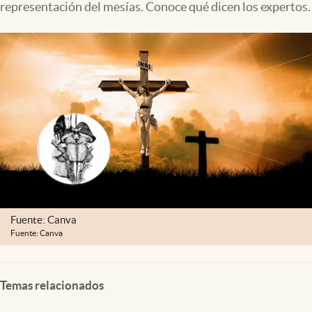
representación del mesías. Conoce qué dicen los expertos.
Clima
Espiritualidad
Mediakit
abre en nueva pestaña
México
Fuente: Canva
Fuente: Canva
Temas relacionados