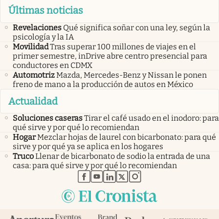
Últimas noticias
Revelaciones
Qué significa soñar con una ley, según la
psicología y la IA
Movilidad
Tras superar 100 millones de viajes en el
primer semestre, inDrive abre centro presencial para
conductores en CDMX
Automotriz
Mazda, Mercedes-Benz y Nissan le ponen
freno de mano a la producción de autos en México
Actualidad
Soluciones caseras
Tirar el café usado en el inodoro: para
qué sirve y por qué lo recomiendan
Hogar
Mezclar hojas de laurel con bicarbonato: para qué
sirve y por qué ya se aplica en los hogares
Truco
Llenar de bicarbonato de sodio la entrada de una
casa: para qué sirve y por qué lo recomiendan
abre en nueva pestaña
abre en nueva pestaña
abre en nueva pestaña
abre en nueva pestaña
abre en nueva pestaña