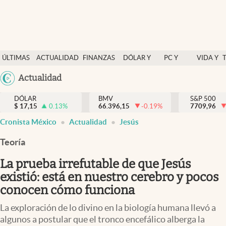
Últimas Noticias
ÚLTIMAS
ACTUALIDAD
FINANZAS
DÓLAR Y
PC Y
VIDA Y
Actualidad
NOTICIAS
Y
MERCADOS
CELULAR
ESTILO
Argentina
Actualidad
Finanzas y economía
ECONOMÍA
España
Dólar y mercados
DÓLAR
BMV
S&P 500
$
17,15
0.13
%
66.396,15
-0.19
%
México
7709,96
Internacionales
Cronista México
Actualidad
Jesús
USA
Opinión
Colombia
Teoría
Uruguay
Brand Strategy
La prueba irrefutable de que Jesús
Pc y celular
existió: está en nuestro cerebro y pocos
conocen cómo funciona
Vida y estilo
La exploración de lo divino en la biología humana llevó a
Tv
algunos a postular que el tronco encefálico alberga la