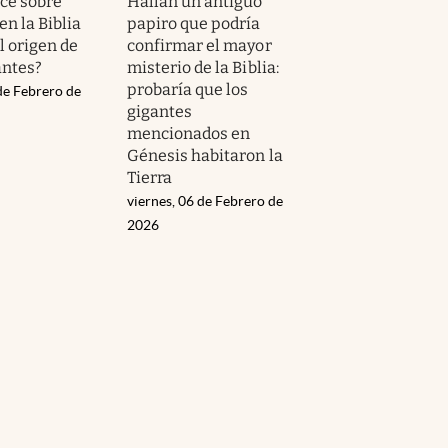
ice sobre
Hallan un antiguo
en la Biblia
papiro que podría
el origen de
confirmar el mayor
antes?
misterio de la Biblia:
probaría que los
de Febrero de
gigantes
mencionados en
Génesis habitaron la
Tierra
viernes, 06 de Febrero de
2026