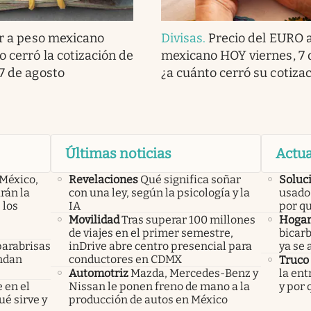
r a peso mexicano
Divisas
.
Precio del EURO 
o cerró la cotización de
mexicano HOY viernes, 7 
 7 de agosto
¿a cuánto cerró su cotiza
Últimas noticias
Actua
 México,
Revelaciones
Qué significa soñar
Soluc
rán la
con una ley, según la psicología y la
usado 
 los
IA
por q
Movilidad
Tras superar 100 millones
Hoga
de viajes en el primer semestre,
bicarb
parabrisas
inDrive abre centro presencial para
ya se 
endan
conductores en CDMX
Truco
Automotriz
Mazda, Mercedes-Benz y
la ent
 en el
Nissan le ponen freno de mano a la
y por
ué sirve y
producción de autos en México