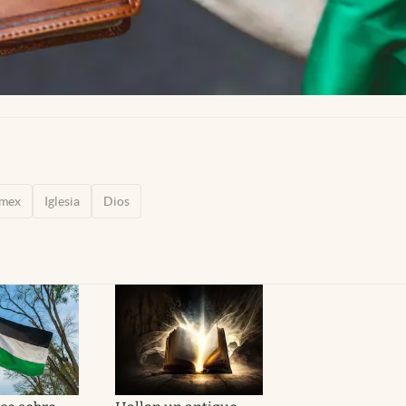
-mex
Iglesia
Dios