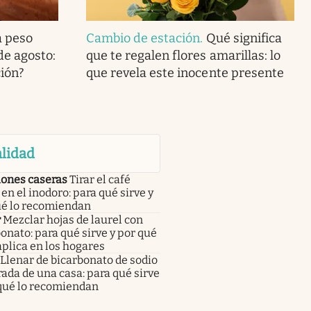
a peso
Cambio de estación
.
Qué significa
de agosto:
que te regalen flores amarillas: lo
ción?
que revela este inocente presente
lidad
iones caseras
Tirar el café
en el inodoro: para qué sirve y
ué lo recomiendan
r
Mezclar hojas de laurel con
onato: para qué sirve y por qué
aplica en los hogares
Llenar de bicarbonato de sodio
rada de una casa: para qué sirve
 qué lo recomiendan