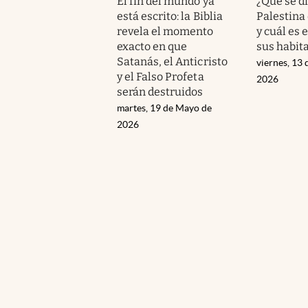
El fin del mundo ya
¿Qué se d
está escrito: la Biblia
Palestina 
revela el momento
y cuál es 
exacto en que
sus habit
Satanás, el Anticristo
viernes, 13 
y el Falso Profeta
2026
serán destruidos
martes, 19 de Mayo de
2026