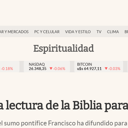
AR Y MERCADOS
PC Y CELULAR
VIDA Y ESTILO
TV
CLIMA
B
Espiritualidad
NASDAQ
BITCOIN
-0.18
%
26.348,35
-0.06
%
u$s
64.927,11
-0.03
%
a lectura de la Biblia par
 el sumo pontífice Francisco ha difundido para