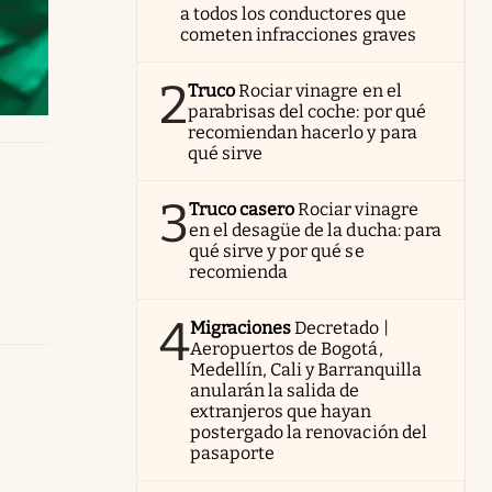
a todos los conductores que
cometen infracciones graves
2
Truco
Rociar vinagre en el
parabrisas del coche: por qué
recomiendan hacerlo y para
qué sirve
3
Truco casero
Rociar vinagre
en el desagüe de la ducha: para
qué sirve y por qué se
recomienda
4
Migraciones
Decretado |
Aeropuertos de Bogotá,
Medellín, Cali y Barranquilla
anularán la salida de
extranjeros que hayan
postergado la renovación del
pasaporte