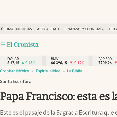
Últimas Noticias
ÚLTIMAS NOTICIAS
ACTUALIDAD
FINANZAS Y ECONOMÍA
DÓL
Actualidad
Finanzas y economía
Dólar y mercados
DÓLAR
BMV
S&P 500
Internacionales
$
17,15
0.13
%
66.396,15
-0.19
%
7709,96
Opinión
Cronista México
Espiritualidad
La Biblia
Brand Strategy
Santa Escritura
Pc y celular
Papa Francisco: esta es l
Vida y estilo
Tv
Este es el pasaje de la Sagrada Escritura que