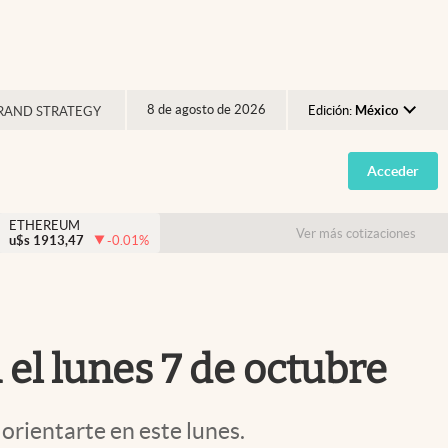
8 de agosto de 2026
Edición:
México
RAND STRATEGY
Argentina
Acceder
España
México
ETHEREUM
Ver más cotizaciones
u$s
1913,47
-0.01
%
USA
Colombia
Uruguay
a el lunes 7 de octubre
 orientarte en este lunes.