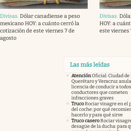
Divisas
.
Dólar canadiense a peso
Divisas
.
Dóla
mexicano HOY: a cuánto cerró la
HOY: a cuánt
cotización de este viernes 7 de
este viernes
agosto
Las más leídas
Atención
Oficial: Ciudad de
Querétaro y Veracruz anula
licencia de conducir a todos
conductores que cometen
infracciones graves
Truco
Rociar vinagre en el 
del coche: por qué recomi
hacerlo y para qué sirve
Truco casero
Rociar vinagre
desagüe de la ducha: para q