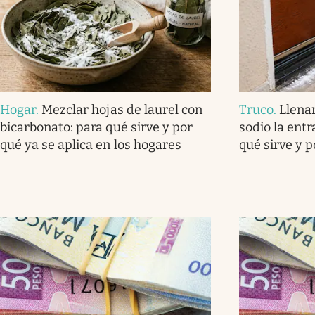
Hogar
.
Mezclar hojas de laurel con
Truco
.
Llena
bicarbonato: para qué sirve y por
sodio la ent
qué ya se aplica en los hogares
qué sirve y 