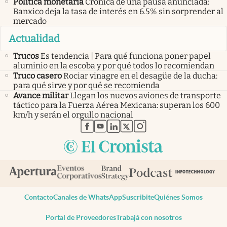
Política monetaria
Crónica de una pausa anunciada:
Banxico deja la tasa de interés en 6.5% sin sorprender al
mercado
Actualidad
Trucos
Es tendencia | Para qué funciona poner papel
aluminio en la escoba y por qué todos lo recomiendan
Truco casero
Rociar vinagre en el desagüe de la ducha:
para qué sirve y por qué se recomienda
Avance militar
Llegan los nuevos aviones de transporte
táctico para la Fuerza Aérea Mexicana: superan los 600
km/h y serán el orgullo nacional
abre en nueva pestaña
abre en nueva pestaña
abre en nueva pestaña
abre en nueva pestaña
abre en nueva pestaña
Contacto
Canales de WhatsApp
Suscribite
Quiénes Somos
Portal de Proveedores
Trabajá con nosotros