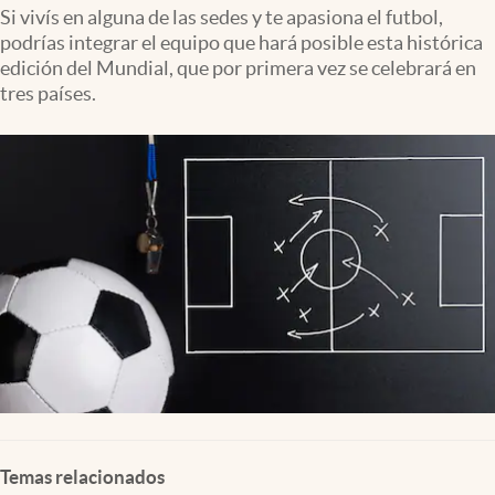
Clima
Si vivís en alguna de las sedes y te apasiona el futbol,
podrías integrar el equipo que hará posible esta histórica
Espiritualidad
edición del Mundial, que por primera vez se celebrará en
tres países.
Mediakit
abre en nueva pestaña
México
Temas relacionados