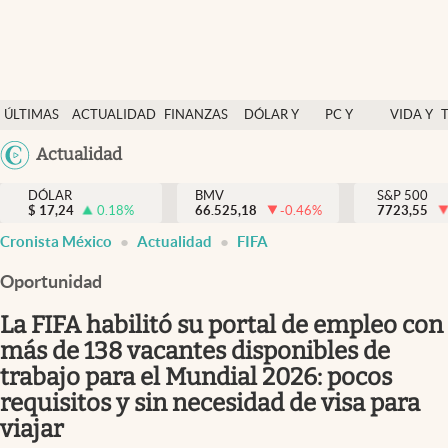
Últimas Noticias
ÚLTIMAS
ACTUALIDAD
FINANZAS
DÓLAR Y
PC Y
VIDA Y
Actualidad
NOTICIAS
Y
MERCADOS
CELULAR
ESTILO
Argentina
Actualidad
Finanzas y economía
ECONOMÍA
España
Dólar y mercados
DÓLAR
BMV
S&P 500
$
17,24
0.18
%
66.525,18
-0.46
%
México
7723,55
Internacionales
Cronista México
Actualidad
FIFA
USA
Opinión
Colombia
Oportunidad
Uruguay
Brand Strategy
La FIFA habilitó su portal de empleo con
Pc y celular
más de 138 vacantes disponibles de
trabajo para el Mundial 2026: pocos
Vida y estilo
requisitos y sin necesidad de visa para
Tv
viajar