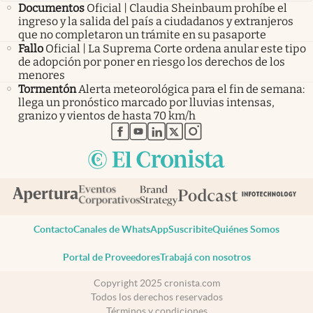
Documentos
Oficial | Claudia Sheinbaum prohíbe el
ingreso y la salida del país a ciudadanos y extranjeros
que no completaron un trámite en su pasaporte
Fallo
Oficial | La Suprema Corte ordena anular este tipo
de adopción por poner en riesgo los derechos de los
menores
Tormentón
Alerta meteorológica para el fin de semana:
llega un pronóstico marcado por lluvias intensas,
granizo y vientos de hasta 70 km/h
abre en nueva pestaña
abre en nueva pestaña
abre en nueva pestaña
abre en nueva pestaña
abre en nueva pestaña
Contacto
Canales de WhatsApp
Suscribite
Quiénes Somos
Portal de Proveedores
Trabajá con nosotros
Copyright 2025 cronista.com
Todos los derechos reservados
Términos y condiciones