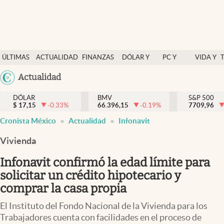
Últimas Noticias
ÚLTIMAS
ACTUALIDAD
FINANZAS
DÓLAR Y
PC Y
VIDA Y
Actualidad
NOTICIAS
Y
MERCADOS
CELULAR
ESTILO
Argentina
Actualidad
Finanzas y economía
ECONOMÍA
España
Dólar y mercados
DÓLAR
BMV
S&P 500
$
17,15
-0.33
%
66.396,15
-0.19
%
México
7709,96
Internacionales
Cronista México
Actualidad
Infonavit
USA
Opinión
Colombia
Vivienda
Uruguay
Brand Strategy
Infonavit confirmó la edad límite para
Pc y celular
solicitar un crédito hipotecario y
comprar la casa propia
Vida y estilo
El Instituto del Fondo Nacional de la Vivienda para los
Tv
Trabajadores cuenta con facilidades en el proceso de