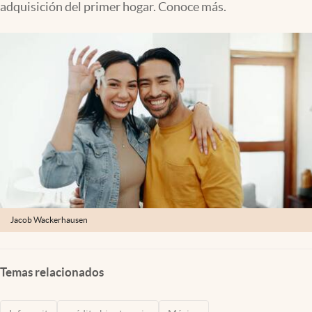
adquisición del primer hogar. Conoce más.
Clima
Espiritualidad
Mediakit
abre en nueva pestaña
México
Jacob Wackerhausen
Temas relacionados