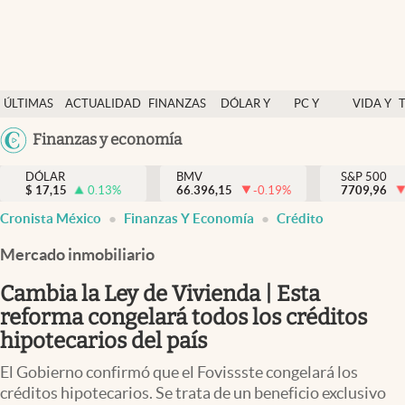
Últimas Noticias
ÚLTIMAS
ACTUALIDAD
FINANZAS
DÓLAR Y
PC Y
VIDA Y
Actualidad
NOTICIAS
Y
MERCADOS
CELULAR
ESTILO
Argentina
Finanzas y economía
Finanzas y economía
ECONOMÍA
España
Dólar y mercados
DÓLAR
BMV
S&P 500
$
17,15
0.13
%
66.396,15
-0.19
%
México
7709,96
Internacionales
Cronista México
Finanzas Y Economía
Crédito
USA
Opinión
Colombia
Mercado inmobiliario
Uruguay
Brand Strategy
Cambia la Ley de Vivienda | Esta
Pc y celular
reforma congelará todos los créditos
hipotecarios del país
Vida y estilo
El Gobierno confirmó que el Fovissste congelará los
Tv
créditos hipotecarios. Se trata de un beneficio exclusivo