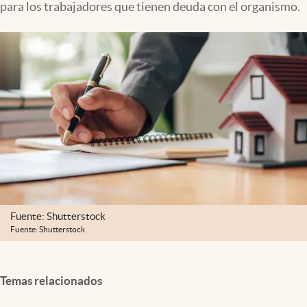
para los trabajadores que tienen deuda con el organismo.
Clima
Espiritualidad
Mediakit
abre en nueva pestaña
México
Fuente: Shutterstock
Fuente: Shutterstock
Temas relacionados