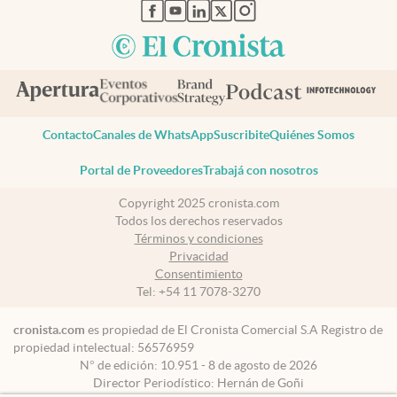
abre en nueva pestaña
abre en nueva pestaña
abre en nueva pestaña
abre en nueva pestaña
abre en nueva pestaña
Contacto
Canales de WhatsApp
Suscribite
Quiénes Somos
Portal de Proveedores
Trabajá con nosotros
Copyright 2025 cronista.com
Todos los derechos reservados
Términos y condiciones
Privacidad
Consentimiento
Tel:
+54 11 7078-3270
cronista.com
es propiedad de El Cronista Comercial S.A Registro de
propiedad intelectual: 56576959
N° de edición: 10.951 - 8 de agosto de 2026
Director Periodístico: Hernán de Goñi