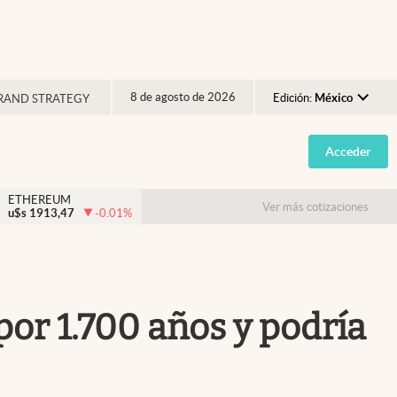
8 de agosto de 2026
Edición:
México
RAND STRATEGY
Argentina
Acceder
España
México
ETHEREUM
Ver más cotizaciones
u$s
1913,47
-0.01
%
USA
Colombia
Uruguay
por 1.700 años y podría