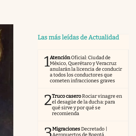
Las más leídas de Actualidad
1
Atención
Oficial: Ciudad de
México, Querétaro y Veracruz
anularán la licencia de conducir
a todos los conductores que
cometen infracciones graves
2
Truco casero
Rociar vinagre en
el desagüe de la ducha: para
qué sirve y por qué se
recomienda
3
Migraciones
Decretado |
Aeropuertos de Bogotá,