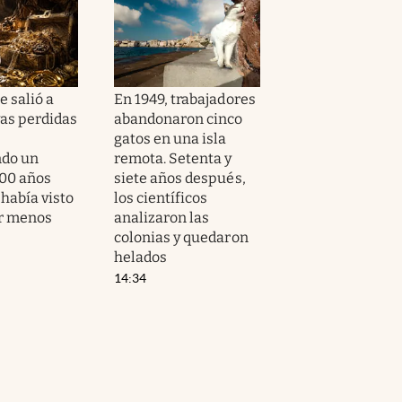
 salió a
En 1949, trabajadores
yas perdidas
abandonaron cinco
gatos en una isla
ndo un
remota. Setenta y
500 años
siete años después,
había visto
los científicos
ar menos
analizaron las
colonias y quedaron
helados
14:34