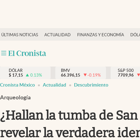
Últimas Noticias
ÚLTIMAS NOTICIAS
ACTUALIDAD
FINANZAS Y ECONOMÍA
DÓL
Actualidad
Finanzas y economía
Dólar y mercados
DÓLAR
BMV
S&P 500
Internacionales
$
17,15
0.13
%
66.396,15
-0.19
%
7709,96
Opinión
Cronista México
Actualidad
Descubrimiento
Brand Strategy
Arqueología
Pc y celular
¿Hallan la tumba de San 
Vida y estilo
revelar la verdadera ide
Tv