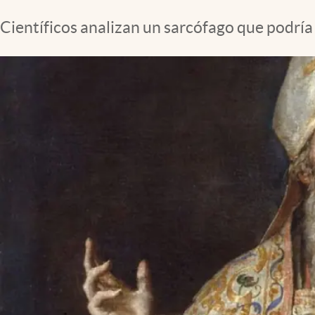
Clima
Científicos analizan un sarcófago que podría
Espiritualidad
Mediakit
abre en nueva pestaña