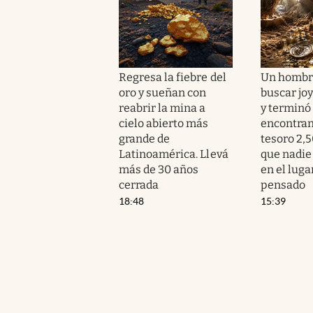
Regresa la fiebre del
Un hombre
oro y sueñan con
buscar jo
reabrir la mina a
y terminó
cielo abierto más
encontra
grande de
tesoro 2,
Latinoamérica. Llevá
que nadie 
más de 30 años
en el lug
cerrada
pensado
18:48
15:39