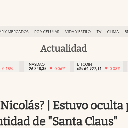
AR Y MERCADOS
PC Y CELULAR
VIDA Y ESTILO
TV
CLIMA
B
Actualidad
NASDAQ
BITCOIN
-0.18
%
26.348,35
-0.06
%
u$s
64.927,11
-0.03
%
Nicolás? | Estuvo oculta 
ntidad de "Santa Claus"