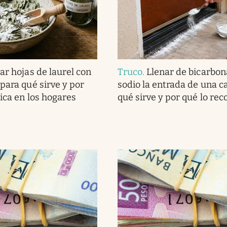
ar hojas de laurel con
Truco
.
Llenar de bicarbon
para qué sirve y por
sodio la entrada de una c
lica en los hogares
qué sirve y por qué lo r