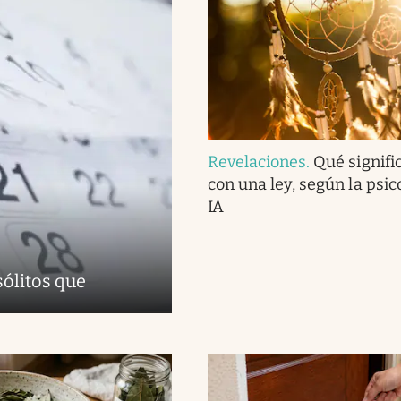
Revelaciones
.
Qué signifi
con una ley, según la psico
IA
sólitos que