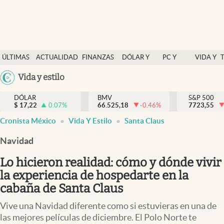
Últimas Noticias
ÚLTIMAS
ACTUALIDAD
FINANZAS
DÓLAR Y
PC Y
VIDA Y
Actualidad
NOTICIAS
Y
MERCADOS
CELULAR
ESTILO
Argentina
Vida y estilo
Finanzas y economía
ECONOMÍA
España
Dólar y mercados
DÓLAR
BMV
S&P 500
$
17,22
0.07
%
66.525,18
-0.46
%
México
7723,55
Internacionales
Cronista México
Vida Y Estilo
Santa Claus
USA
Opinión
Colombia
Navidad
Uruguay
Brand Strategy
Lo hicieron realidad: cómo y dónde vivir
Pc y celular
la experiencia de hospedarte en la
cabaña de Santa Claus
Vida y estilo
Vive una Navidad diferente como si estuvieras en una de
Tv
las mejores películas de diciembre. El Polo Norte te