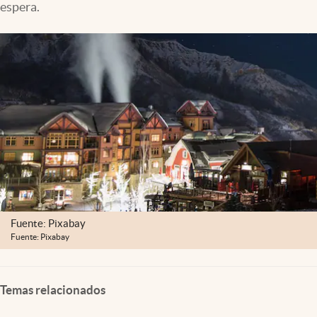
espera.
Clima
Espiritualidad
Mediakit
abre en nueva pestaña
México
Fuente: Pixabay
Fuente: Pixabay
Temas relacionados