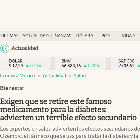
Últimas Noticias
ÚLTIMAS
ACTUALIDAD
FINANZAS
DÓLAR Y
PC Y
VIDA Y
Actualidad
NOTICIAS
Y
MERCADOS
CELULAR
ESTILO
Argentina
Actualidad
Finanzas y economía
ECONOMÍA
España
Dólar y mercados
DÓLAR
BMV
S&P 500
$
17,24
0.18
%
66.833,16
0.20
%
México
7736,52
Internacionales
Cronista México
Actualidad
Salud
USA
Opinión
Colombia
Bienestar
Uruguay
Brand Strategy
Exigen que se retire este famoso
Pc y celular
medicamento para la diabetes:
advierten un terrible efecto secundario
Vida y estilo
Los expertos en salud advierten los efectos secundarios de
Tv
Ozempic, el fármaco que se usa para tratar la diabetes y la