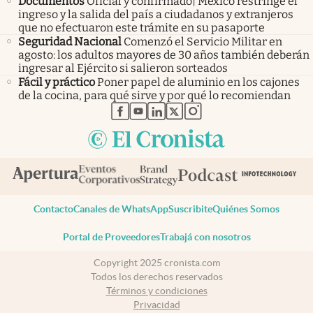
Documentos
Oficial y confirmado| México restringe el
ingreso y la salida del país a ciudadanos y extranjeros
que no efectuaron este trámite en su pasaporte
Seguridad Nacional
Comenzó el Servicio Militar en
agosto: los adultos mayores de 30 años también deberán
ingresar al Ejército si salieron sorteados
Fácil y práctico
Poner papel de aluminio en los cajones
de la cocina, para qué sirve y por qué lo recomiendan
abre en nueva pestaña
abre en nueva pestaña
abre en nueva pestaña
abre en nueva pestaña
abre en nueva pestaña
Contacto
Canales de WhatsApp
Suscribite
Quiénes Somos
Portal de Proveedores
Trabajá con nosotros
Copyright 2025 cronista.com
Todos los derechos reservados
Términos y condiciones
Privacidad