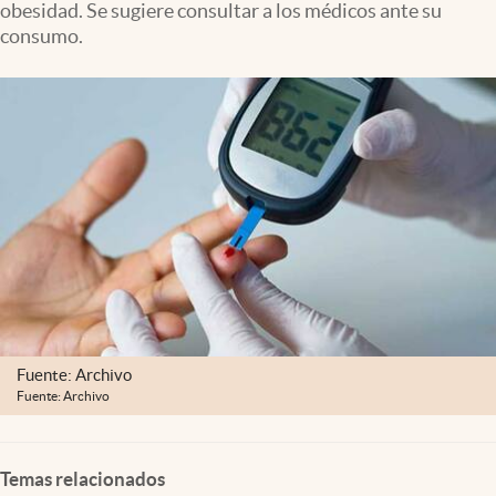
obesidad. Se sugiere consultar a los médicos ante su
Clima
consumo.
Espiritualidad
Mediakit
abre en nueva pestaña
México
Fuente: Archivo
Fuente: Archivo
Temas relacionados