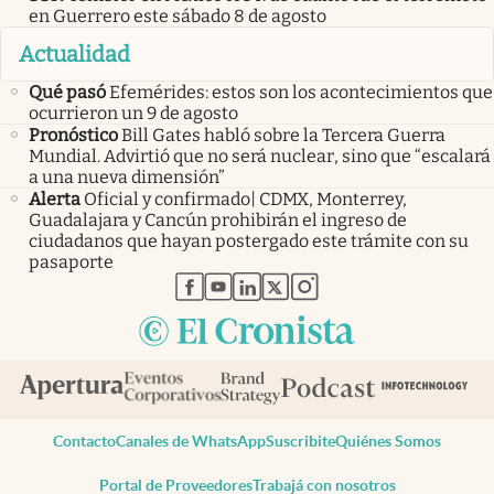
en Guerrero este sábado 8 de agosto
Actualidad
Qué pasó
Efemérides: estos son los acontecimientos que
ocurrieron un 9 de agosto
Pronóstico
Bill Gates habló sobre la Tercera Guerra
Mundial. Advirtió que no será nuclear, sino que “escalará
a una nueva dimensión”
Alerta
Oficial y confirmado| CDMX, Monterrey,
Guadalajara y Cancún prohibirán el ingreso de
ciudadanos que hayan postergado este trámite con su
pasaporte
abre en nueva pestaña
abre en nueva pestaña
abre en nueva pestaña
abre en nueva pestaña
abre en nueva pestaña
Contacto
Canales de WhatsApp
Suscribite
Quiénes Somos
Portal de Proveedores
Trabajá con nosotros