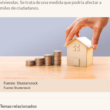
viviendas. Se trata de una medida que podría afectar a
Clima
miles de ciudadanos.
Espiritualidad
Mediakit
abre en nueva pestaña
México
Fuente: Shutterstock
Fuente: Shutterstock
Temas relacionados