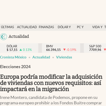
Últimas Noticias
ÚLTIMAS
ACTUALIDAD
FINANZAS
DÓLAR Y
PC Y
VIDA Y
Actualidad
NOTICIAS
Y
MERCADOS
CELULAR
ESTILO
Argentina
Actualidad
Finanzas y economía
ECONOMÍA
España
Dólar y mercados
DÓLAR
BMV
S&P 500
$
17,15
0.13
%
66.396,15
-0.19
%
México
7709,96
Internacionales
Cronista México
Actualidad
Viviendas
USA
Opinión
Colombia
Elecciones 2024
Uruguay
Brand Strategy
Europa podría modificar la adquisición
Pc y celular
de viviendas con nuevos requisitos: así
impactará en la migración
Vida y estilo
Irene Montero, candidata de Podemos, propone en su
Tv
programa europeo prohibir a los Fondos Buitre comprar