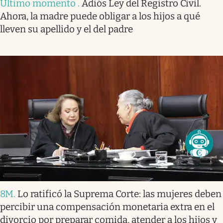
Último momento
.
Adiós Ley del Registro Civil.
Ahora, la madre puede obligar a los hijos a qué
lleven su apellido y el del padre
8M
.
Lo ratificó la Suprema Corte: las mujeres deben
percibir una compensación monetaria extra en el
divorcio por preparar comida, atender a los hijos y