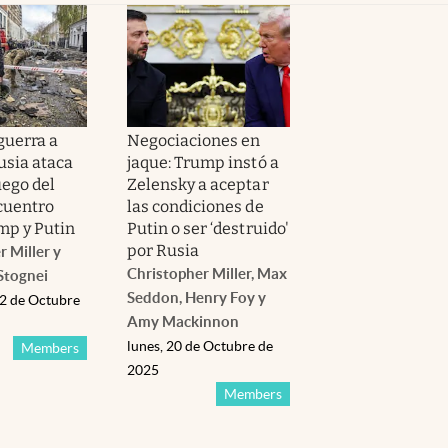
guerra a
Negociaciones en
usia ataca
jaque: Trump instó a
uego del
Zelensky a aceptar
ncuentro
las condiciones de
mp y Putin
Putin o ser ‘destruido'
por Rusia
 Miller y
Christopher Miller, Max
Stognei
Seddon, Henry Foy y
22 de Octubre
Amy Mackinnon
lunes, 20 de Octubre de
Members
2025
Members