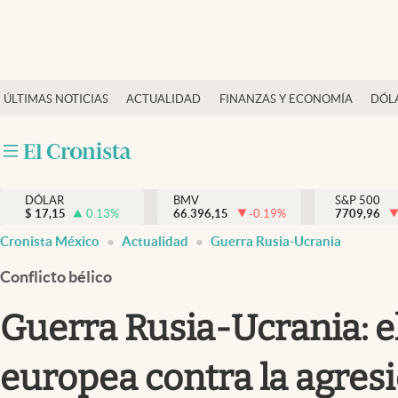
Últimas Noticias
ÚLTIMAS NOTICIAS
ACTUALIDAD
FINANZAS Y ECONOMÍA
DÓL
Actualidad
Finanzas y economía
Dólar y mercados
DÓLAR
BMV
S&P 500
Internacionales
$
17,15
0.13
%
66.396,15
-0.19
%
7709,96
Opinión
Cronista México
Actualidad
Guerra Rusia-Ucrania
Brand Strategy
Conflicto bélico
Pc y celular
Guerra Rusia-Ucrania: e
Vida y estilo
europea contra la agresi
Tv