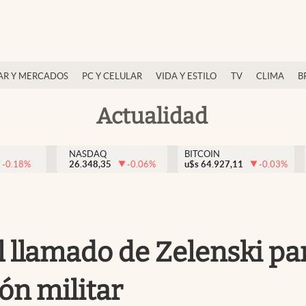
AR Y MERCADOS
PC Y CELULAR
VIDA Y ESTILO
TV
CLIMA
B
Actualidad
NASDAQ
BITCOIN
-0.18
%
26.348,35
-0.06
%
u$s
64.927,11
-0.03
%
l llamado de Zelenski pa
ón militar