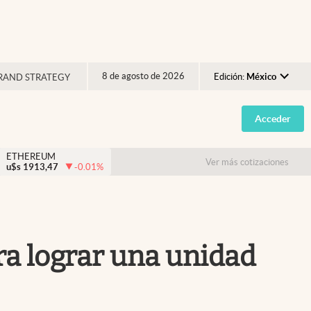
8 de agosto de 2026
Edición:
México
RAND STRATEGY
Argentina
Acceder
España
México
ETHEREUM
Ver más cotizaciones
u$s
1913,47
-0.01
%
USA
Colombia
Uruguay
ra lograr una unidad