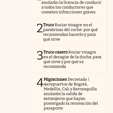
anularán la licencia de conducir
a todos los conductores que
cometen infracciones graves
2
Truco
Rociar vinagre en el
parabrisas del coche: por qué
recomiendan hacerlo y para
qué sirve
3
Truco casero
Rociar vinagre
en el desagüe de la ducha: para
qué sirve y por qué se
recomienda
4
Migraciones
Decretado |
Aeropuertos de Bogotá,
Medellín, Cali y Barranquilla
anularán la salida de
extranjeros que hayan
postergado la renovación del
pasaporte