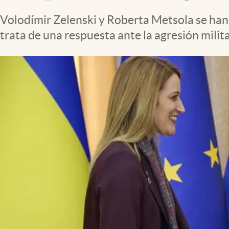
Clima
Volodímir Zelenski y Roberta Metsola se han 
Espiritualidad
trata de una respuesta ante la agresión militar
Mediakit
abre en nueva pestaña