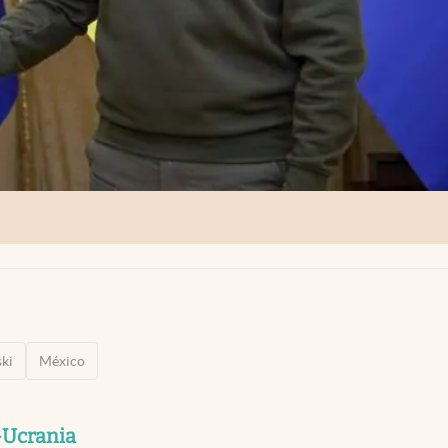
ki
México
-Ucrania