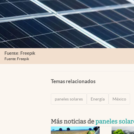
Fuente: Freepik
Fuente: Freepik
Temas relacionados
paneles solares
Energía
México
Más noticias de
paneles solar