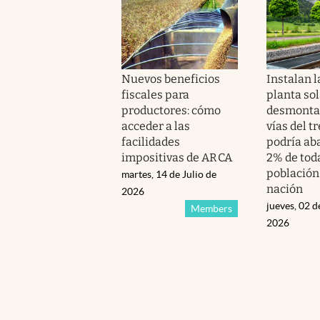
Nuevos beneficios
Instalan 
fiscales para
planta sol
productores: cómo
desmontab
acceder a las
vías del t
facilidades
podría ab
impositivas de ARCA
2% de toda
población
martes, 14 de Julio de
nación
2026
jueves, 02 d
Members
2026