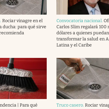
o
.
Rociar vinagre en el
Convocatoria nacional
.
Ofi
a ducha: para qué sirve
Carlos Slim regalará 100 
 recomienda
dólares a quienes puedan
transformar la salud en 
Latina y el Caribe
endencia | Para qué
Truco casero
.
Rociar vina