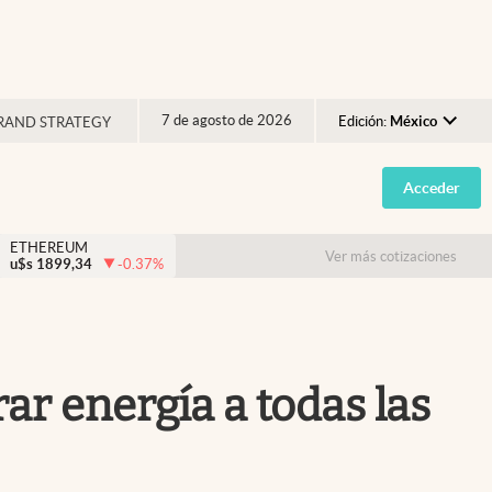
7 de agosto de 2026
Edición:
México
RAND STRATEGY
Argentina
Acceder
España
México
ETHEREUM
Ver más cotizaciones
u$s
1899,34
-0.37
%
USA
Colombia
Uruguay
ar energía a todas las