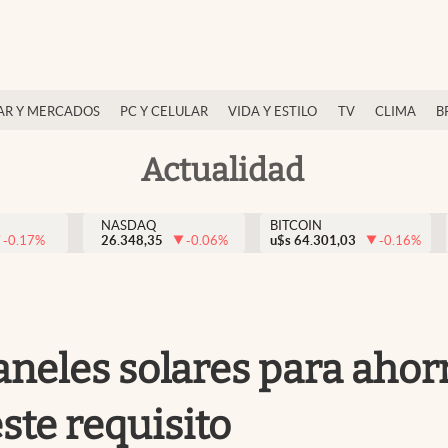
AR Y MERCADOS
PC Y CELULAR
VIDA Y ESTILO
TV
CLIMA
B
Actualidad
NASDAQ
BITCOIN
-0.17
%
26.348,35
-0.06
%
u$s
64.301,03
-0.16
%
aneles solares para ahorr
te requisito