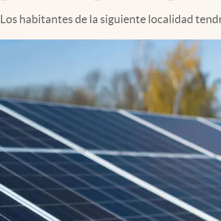
Clima
Los habitantes de la siguiente localidad tend
Espiritualidad
Mediakit
abre en nueva pestaña