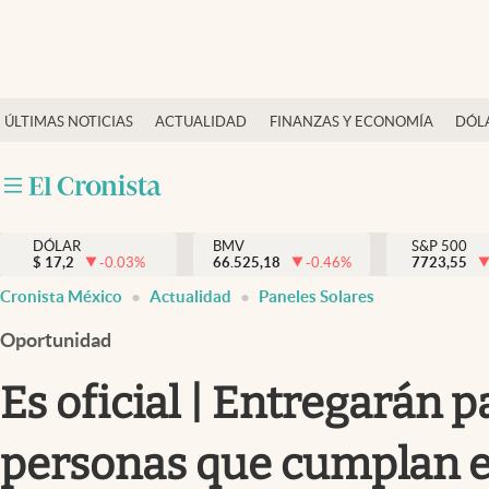
Últimas Noticias
ÚLTIMAS NOTICIAS
ACTUALIDAD
FINANZAS Y ECONOMÍA
DÓL
Actualidad
Finanzas y economía
Dólar y mercados
DÓLAR
BMV
S&P 500
Internacionales
$
17,2
-0.03
%
66.525,18
-0.46
%
7723,55
Opinión
Cronista México
Actualidad
Paneles Solares
Brand Strategy
Oportunidad
Pc y celular
Es oficial | Entregarán p
Vida y estilo
personas que cumplan es
Tv