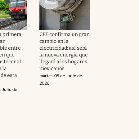
la primera
CFE confirma un gran
ar
cambio en la
le entre
electricidad: así será
ren que
la nueva energía que
astecer al
llegará a los hogares
 la
mexicanos
 de esta
martes, 09 de Junio de
2026
e Julio de