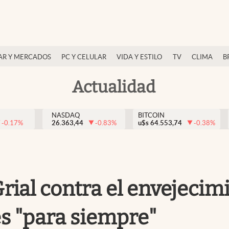
AR Y MERCADOS
PC Y CELULAR
VIDA Y ESTILO
TV
CLIMA
B
Actualidad
NASDAQ
BITCOIN
-0.17
%
26.363,44
-0.83
%
u$s
64.553,74
-0.38
%
rial contra el envejecim
es "para siempre"