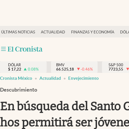
Últimas Noticias
ÚLTIMAS NOTICIAS
ACTUALIDAD
FINANZAS Y ECONOMÍA
DÓL
Actualidad
Finanzas y economía
Dólar y mercados
DÓLAR
BMV
S&P 500
Internacionales
$
17,22
0.08
%
66.525,18
-0.46
%
7723,55
Opinión
Cronista México
Actualidad
Envejecimiento
Brand Strategy
Descubrimiento
Pc y celular
En búsqueda del Santo G
Vida y estilo
hos permitirá ser jóven
Tv