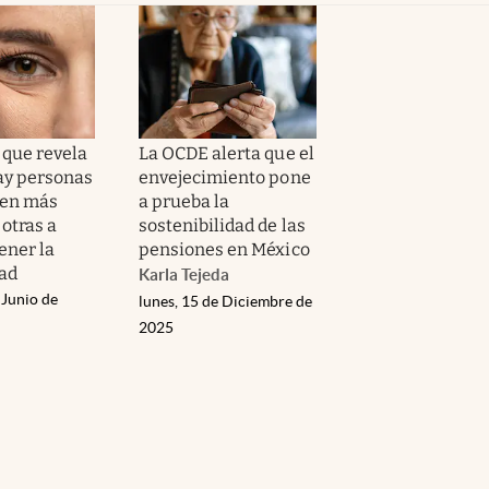
 que revela
La OCDE alerta que el
ay personas
envejecimiento pone
cen más
a prueba la
 otras a
sostenibilidad de las
ener la
pensiones en México
ad
Karla Tejeda
 Junio de
lunes, 15 de Diciembre de
2025