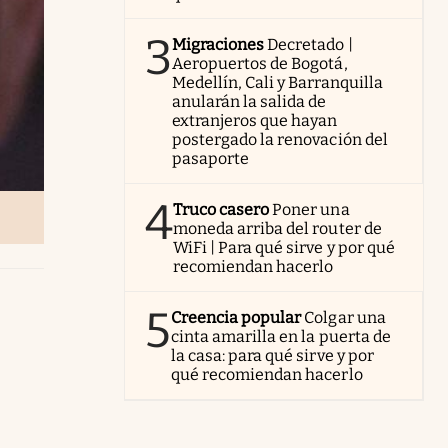
3
Migraciones
Decretado |
Aeropuertos de Bogotá,
Medellín, Cali y Barranquilla
anularán la salida de
extranjeros que hayan
postergado la renovación del
pasaporte
4
Truco casero
Poner una
moneda arriba del router de
WiFi | Para qué sirve y por qué
recomiendan hacerlo
5
Creencia popular
Colgar una
cinta amarilla en la puerta de
la casa: para qué sirve y por
qué recomiendan hacerlo