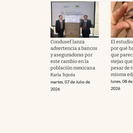
Condusef lanza
El estudio
advertencia a bancos
por qué h
y aseguradoras por
que pare
este cambio en la
viejas que
población mexicana
pesar de t
misma ed
Karla Tejeda
lunes, 08 de
martes, 07 de Julio de
2026
2026