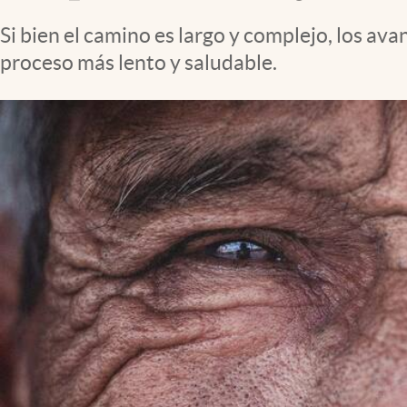
Clima
Si bien el camino es largo y complejo, los a
Espiritualidad
proceso más lento y saludable.
Mediakit
abre en nueva pestaña