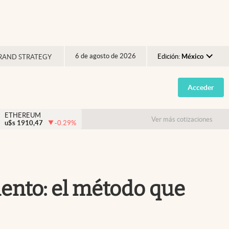
6 de agosto de 2026
Edición:
México
RAND STRATEGY
Argentina
Acceder
España
México
ETHEREUM
Ver más cotizaciones
u$s
1910,47
-0.29
%
USA
Colombia
Uruguay
iento: el método que