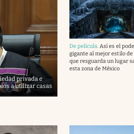
De pelicula
.
Así es el pod
gigante al mejor estilo de
que resguarda un lugar s
esta zona de México
piedad privada e
os a utilizar casas