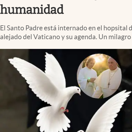
Clima
humanidad
Espiritualidad
Mediakit
El Santo Padre está internado en el hopsital 
alejado del Vaticano y su agenda. Un milagro
abre en nueva pestaña