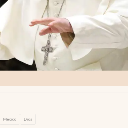
México
Dios