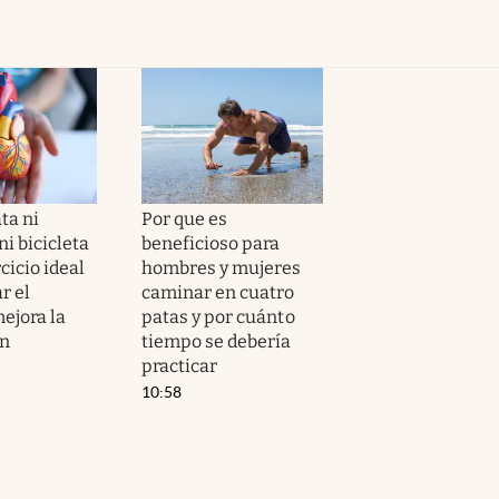
ta ni
Por que es
i bicicleta
beneficioso para
ercicio ideal
hombres y mujeres
r el
caminar en cuatro
ejora la
patas y por cuánto
ón
tiempo se debería
practicar
10:58