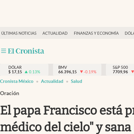
Últimas Noticias
ÚLTIMAS NOTICIAS
ACTUALIDAD
FINANZAS Y ECONOMÍA
DÓL
Actualidad
Finanzas y economía
Dólar y mercados
DÓLAR
BMV
S&P 500
Internacionales
$
17,15
0.13
%
66.396,15
-0.19
%
7709,96
Opinión
Cronista México
Actualidad
Salud
Brand Strategy
Oración
Pc y celular
El papa Francisco está p
Vida y estilo
médico del cielo" y sana
Tv