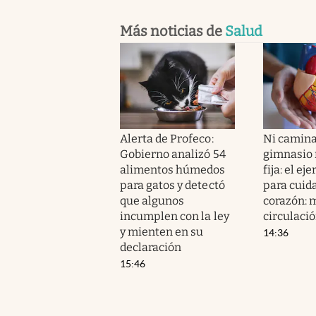
Más noticias de
Salud
Alerta de Profeco:
Ni camina
Gobierno analizó 54
gimnasio n
alimentos húmedos
fija: el ej
para gatos y detectó
para cuida
que algunos
corazón: m
incumplen con la ley
circulaci
y mienten en su
14:36
declaración
15:46