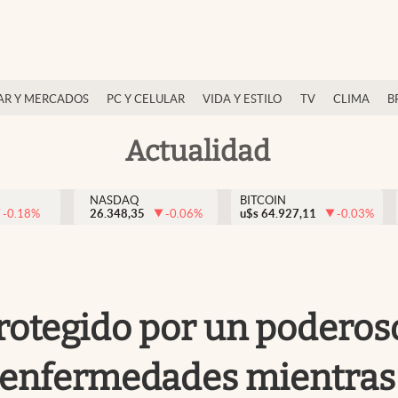
AR Y MERCADOS
PC Y CELULAR
VIDA Y ESTILO
TV
CLIMA
B
Actualidad
NASDAQ
BITCOIN
-0.18
%
26.348,35
-0.06
%
u$s
64.927,11
-0.03
%
rotegido por un poderoso 
 enfermedades mientras v