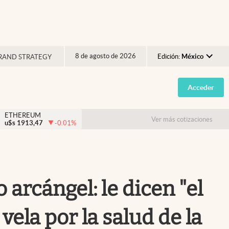
8 de agosto de 2026
Edición:
México
RAND STRATEGY
Argentina
Acceder
España
México
ETHEREUM
Ver más cotizaciones
u$s
1913,47
-0.01
%
USA
Colombia
Uruguay
arcángel: le dicen "el
ela por la salud de la