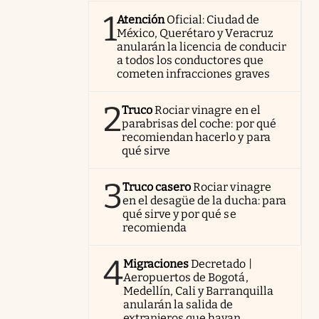
1
Atención
Oficial: Ciudad de
México, Querétaro y Veracruz
anularán la licencia de conducir
a todos los conductores que
cometen infracciones graves
2
Truco
Rociar vinagre en el
parabrisas del coche: por qué
recomiendan hacerlo y para
qué sirve
3
Truco casero
Rociar vinagre
en el desagüe de la ducha: para
qué sirve y por qué se
recomienda
4
Migraciones
Decretado |
Aeropuertos de Bogotá,
Medellín, Cali y Barranquilla
anularán la salida de
extranjeros que hayan