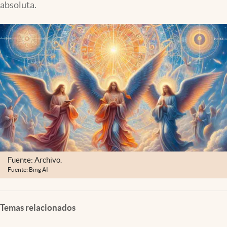
absoluta.
Lifestyle
USA
Fuente: Archivo.
Fuente: Bing AI
Temas relacionados