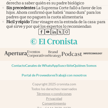
derecho a saber quién es su padre biológico
Sin precedentes
La Suprema Corte falló a favor de los
hijos. Ahora confirmó que habrá “mano dura” para los
padres que no paguen la cuota alimentaria
Fácil y rápido
Tirar vinagre en la entrada de la casa: para
qué sirve y por qué los expertos lo recomiendan
abre en nueva pestaña
abre en nueva pestaña
abre en nueva pestaña
abre en nueva pestaña
abre en nueva pestaña
Contacto
Canales de WhatsApp
Suscribite
Quiénes Somos
Portal de Proveedores
Trabajá con nosotros
Copyright 2025 cronista.com
Todos los derechos reservados
Términos y condiciones
Privacidad
Consentimiento