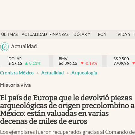
Últimas Noticias
ÚLTIMAS
ACTUALIDAD
FINANZAS
DÓLAR Y
PC Y
VIDA Y
Actualidad
NOTICIAS
Y
MERCADOS
CELULAR
ESTILO
Argentina
Actualidad
Finanzas y economía
ECONOMÍA
España
Dólar y mercados
DÓLAR
BMV
S&P 500
$
17,15
0.13
%
66.396,15
-0.19
%
México
7709,96
Internacionales
Cronista México
Actualidad
Arqueología
USA
Opinión
Colombia
Historia viva
Uruguay
Brand Strategy
El país de Europa que le devolvió piezas
Pc y celular
arqueológicas de origen precolombino a
México: están valuadas en varias
Vida y estilo
decenas de miles de euros
Tv
Los ejemplares fueron recuperados gracias al Comando de