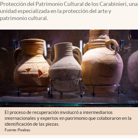
Protección del Patrimonio Cultural de los Carabinieri, una
Clima
unidad especializada en la protección del arte y
Espiritualidad
patrimonio cultural.
Mediakit
abre en nueva pestaña
México
El proceso de recuperación involucró a intermediarios
internacionales y expertos en patrimonio que colaboraron en la
identificación de las piezas.
Fuente: Pixabay