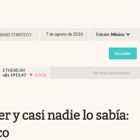
7 de agosto de 2026
Edición:
México
RAND STRATEGY
Argentina
Acceder
España
México
ETHEREUM
Ver más cotizaciones
u$s
1913,47
-0.01
%
USA
Colombia
Uruguay
 y casi nadie lo sabía:
co