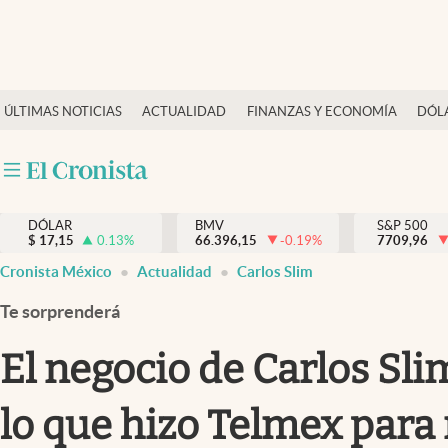
Últimas Noticias
ÚLTIMAS NOTICIAS
ACTUALIDAD
FINANZAS Y ECONOMÍA
DÓL
Actualidad
Finanzas y economía
Dólar y mercados
DÓLAR
BMV
S&P 500
Internacionales
$
17,15
0.13
%
66.396,15
-0.19
%
7709,96
Opinión
Cronista México
Actualidad
Carlos Slim
Brand Strategy
Te sorprenderá
Pc y celular
El negocio de Carlos Slim
Vida y estilo
lo que hizo Telmex para
Tv