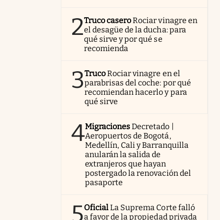
2
Truco casero
Rociar vinagre en
el desagüe de la ducha: para
qué sirve y por qué se
recomienda
3
Truco
Rociar vinagre en el
parabrisas del coche: por qué
recomiendan hacerlo y para
qué sirve
4
Migraciones
Decretado |
Aeropuertos de Bogotá,
Medellín, Cali y Barranquilla
anularán la salida de
extranjeros que hayan
postergado la renovación del
pasaporte
5
Oficial
La Suprema Corte falló
a favor de la propiedad privada