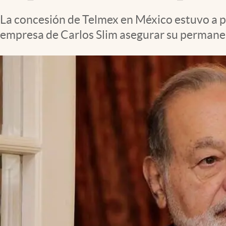
Clima
La concesión de Telmex en México estuvo a pu
Espiritualidad
empresa de Carlos Slim asegurar su permane
Mediakit
abre en nueva pestaña