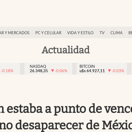
AR Y MERCADOS
PC Y CELULAR
VIDA Y ESTILO
TV
CLIMA
B
Actualidad
NASDAQ
BITCOIN
-0.18
%
26.348,35
-0.06
%
u$s
64.927,11
-0.03
%
 estaba a punto de vencer
 no desaparecer de Méxi