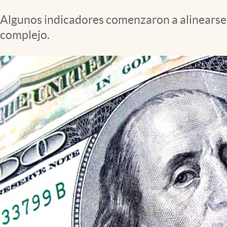
Clima
Algunos indicadores comenzaron a alinearse 
Espiritualidad
complejo.
Mediakit
abre en nueva pestaña