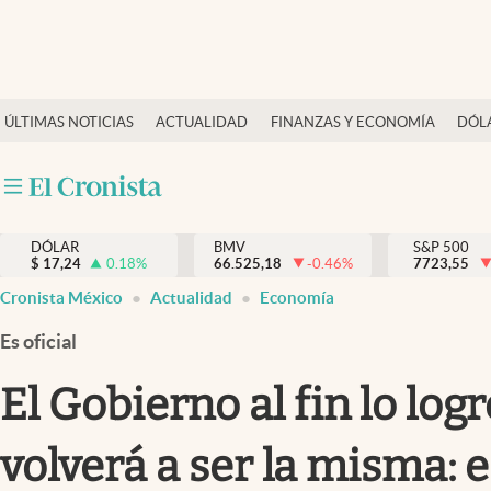
Últimas Noticias
ÚLTIMAS NOTICIAS
ACTUALIDAD
FINANZAS Y ECONOMÍA
DÓL
Actualidad
Finanzas y economía
Dólar y mercados
DÓLAR
BMV
S&P 500
Internacionales
$
17,24
0.18
%
66.525,18
-0.46
%
7723,55
Opinión
Cronista México
Actualidad
Economía
Brand Strategy
Es oficial
Pc y celular
El Gobierno al fin lo lo
Vida y estilo
volverá a ser la misma: 
Tv