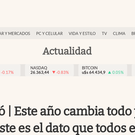
AR Y MERCADOS
PC Y CELULAR
VIDA Y ESTILO
TV
CLIMA
B
Actualidad
NASDAQ
BITCOIN
-0.17
%
26.363,44
-0.83
%
u$s
64.434,9
0.05
%
gró | Este año cambia tod
este es el dato que todos