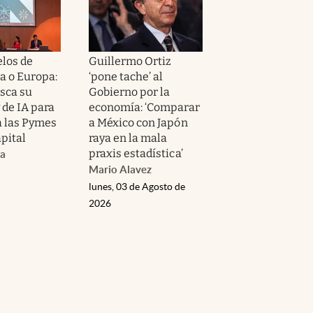
los de
Guillermo Ortiz
a o Europa:
‘pone tache’ al
sca su
Gobierno por la
 de IA para
economía: ‘Comparar
a las Pymes
a México con Japón
apital
raya en la mala
praxis estadística’
da
Mario Alavez
lunes, 03 de Agosto de
2026