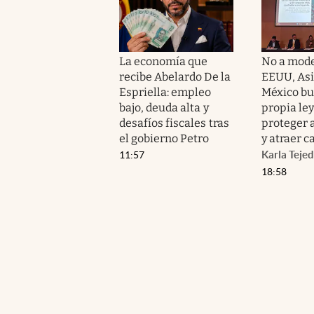
La economía que
No a mode
recibe Abelardo De la
EEUU, Asi
Espriella: empleo
México bu
bajo, deuda alta y
propia ley
desafíos fiscales tras
proteger 
el gobierno Petro
y atraer c
Karla Teje
11:57
18:58