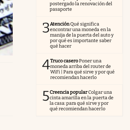
postergado la renovación del
pasaporte
3
Atención
Qué significa
encontrar una moneda en la
manija de la puerta del auto y
por qué es importante saber
qué hacer
4
Truco casero
Poner una
moneda arriba del router de
WiFi | Para qué sirve y por qué
recomiendan hacerlo
5
Creencia popular
Colgar una
cinta amarilla en la puerta de
la casa: para qué sirve y por
qué recomiendan hacerlo