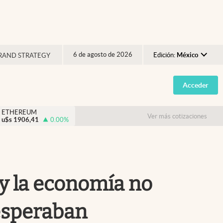
6 de agosto de 2026
Edición:
México
RAND STRATEGY
Argentina
Acceder
España
México
ETHEREUM
Ver más cotizaciones
u$s
1906,41
0.00
%
USA
Colombia
Uruguay
o y la economía no
 esperaban