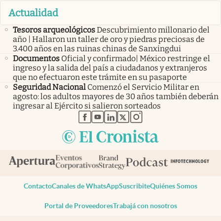
Actualidad
Tesoros arqueológicos
Descubrimiento millonario del
año | Hallaron un taller de oro y piedras preciosas de
3.400 años en las ruinas chinas de Sanxingdui
Documentos
Oficial y confirmado| México restringe el
ingreso y la salida del país a ciudadanos y extranjeros
que no efectuaron este trámite en su pasaporte
Seguridad Nacional
Comenzó el Servicio Militar en
agosto: los adultos mayores de 30 años también deberán
ingresar al Ejército si salieron sorteados
abre en nueva pestaña
abre en nueva pestaña
abre en nueva pestaña
abre en nueva pestaña
abre en nueva pestaña
Contacto
Canales de WhatsApp
Suscribite
Quiénes Somos
Portal de Proveedores
Trabajá con nosotros