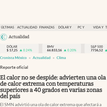
Últimas Noticias
ÚLTIMAS
ACTUALIDAD
FINANZAS
DÓLAR Y
PC Y
VIDA Y
Actualidad
NOTICIAS
Y
MERCADOS
CELULAR
ESTILO
Argentina
Actualidad
Finanzas y economía
ECONOMÍA
España
Dólar y mercados
DÓLAR
BMV
S&P 500
$
17,25
0.24
%
66.833,16
0.20
%
México
7736,52
Internacionales
Cronista México
Actualidad
Clima
USA
Opinión
Colombia
Reporte oficial
Uruguay
Brand Strategy
El calor no se despide: advierten una ola
Pc y celular
de calor extrema con temperaturas
superiores a 40 grados en varias zonas
Vida y estilo
del país
Tv
El SMN advirtió una ola de calor extrema que afectará a