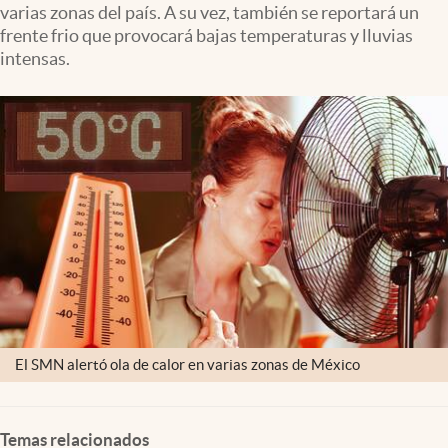
varias zonas del país. A su vez, también se reportará un
Clima
frente frio que provocará bajas temperaturas y lluvias
Espiritualidad
intensas.
Mediakit
abre en nueva pestaña
México
El SMN alertó ola de calor en varias zonas de México
Temas relacionados