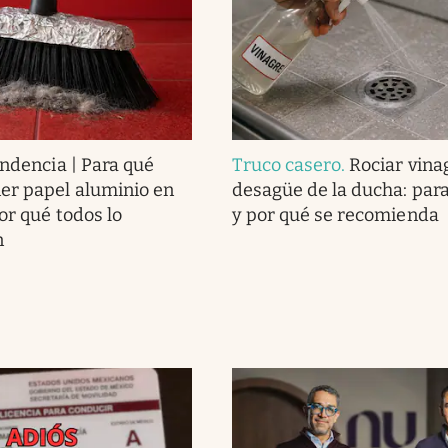
endencia | Para qué
Truco casero
.
Rociar vina
er papel aluminio en
desagüe de la ducha: para
or qué todos lo
y por qué se recomienda
n