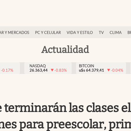
AR Y MERCADOS
PC Y CELULAR
VIDA Y ESTILO
TV
CLIMA
B
Actualidad
NASDAQ
BITCOIN
-0.17
%
26.363,44
-0.83
%
u$s
64.379,41
-0.04
%
erminarán las clases el 1
es para preescolar, pri