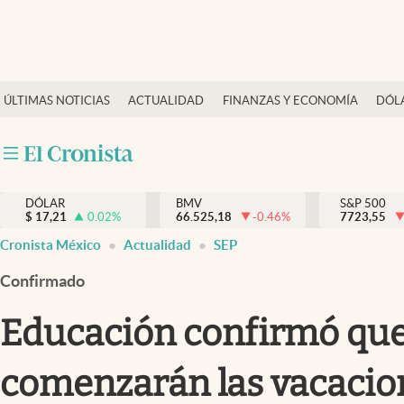
Últimas Noticias
ÚLTIMAS NOTICIAS
ACTUALIDAD
FINANZAS Y ECONOMÍA
DÓL
Actualidad
Finanzas y economía
Dólar y mercados
DÓLAR
BMV
S&P 500
Internacionales
$
17,21
0.02
%
66.525,18
-0.46
%
7723,55
Opinión
Cronista México
Actualidad
SEP
Brand Strategy
Confirmado
Pc y celular
Educación confirmó que t
Vida y estilo
comenzarán las vacacion
Tv