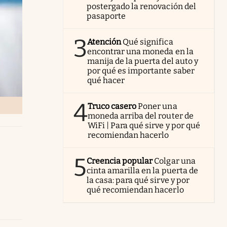
postergado la renovación del
pasaporte
3
Atención
Qué significa
encontrar una moneda en la
manija de la puerta del auto y
por qué es importante saber
qué hacer
4
Truco casero
Poner una
moneda arriba del router de
WiFi | Para qué sirve y por qué
recomiendan hacerlo
5
Creencia popular
Colgar una
cinta amarilla en la puerta de
la casa: para qué sirve y por
qué recomiendan hacerlo