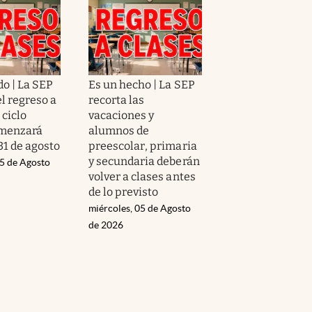
o | La SEP
Es un hecho | La SEP
l regreso a
recorta las
 ciclo
vacaciones y
omenzará
alumnos de
31 de agosto
preescolar, primaria
y secundaria deberán
05 de Agosto
volver a clases antes
de lo previsto
miércoles, 05 de Agosto
de 2026