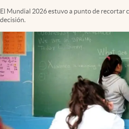
Clima
El Mundial 2026 estuvo a punto de recortar c
Espiritualidad
decisión.
Mediakit
abre en nueva pestaña