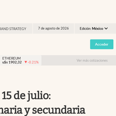
7 de agosto de 2026
Edición:
México
RAND STRATEGY
Argentina
Acceder
España
México
ETHEREUM
Ver más cotizaciones
u$s
1902,32
-0.21
%
USA
Colombia
Uruguay
5 de julio:
maria y secundaria