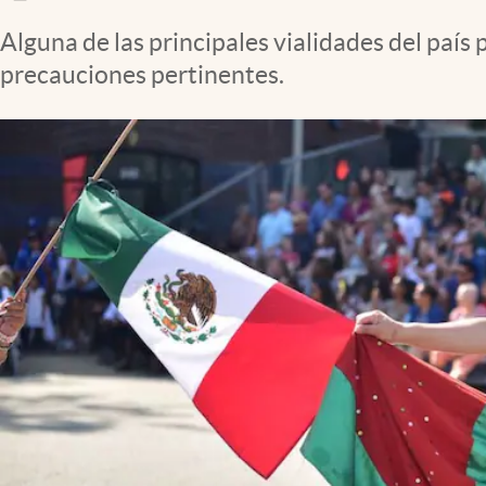
Clima
Alguna de las principales vialidades del país
Espiritualidad
precauciones pertinentes.
Mediakit
abre en nueva pestaña