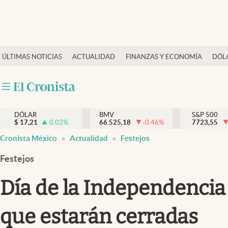
Últimas Noticias
ÚLTIMAS NOTICIAS
ACTUALIDAD
FINANZAS Y ECONOMÍA
DÓL
Actualidad
Finanzas y economía
Dólar y mercados
DÓLAR
BMV
S&P 500
Internacionales
$
17,21
0.02
%
66.525,18
-0.46
%
7723,55
Opinión
Cronista México
Actualidad
Festejos
Brand Strategy
Festejos
Pc y celular
Día de la Independencia 
Vida y estilo
que estarán cerradas
Tv