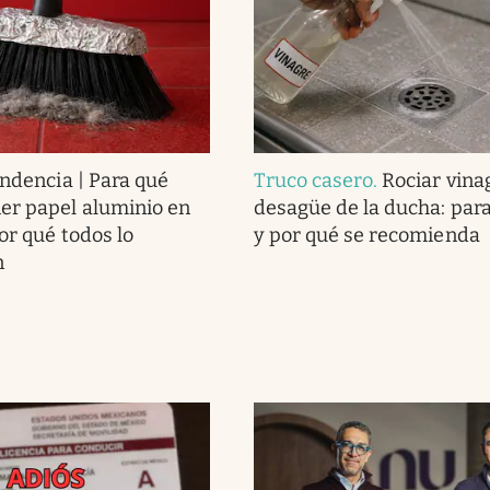
endencia | Para qué
Truco casero
.
Rociar vina
er papel aluminio en
desagüe de la ducha: para
or qué todos lo
y por qué se recomienda
n