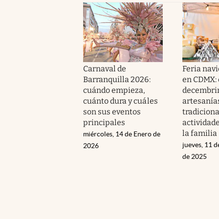
Carnaval de
Feria navi
Barranquilla 2026:
en CDMX: 
cuándo empieza,
decembrin
cuánto dura y cuáles
artesanía
son sus eventos
tradiciona
principales
actividad
la familia
miércoles, 14 de Enero de
jueves, 11 
2026
de 2025