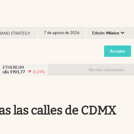
7 de agosto de 2026
Edición:
México
RAND STRATEGY
Argentina
Acceder
España
México
ETHEREUM
Ver más cotizaciones
u$s
1901,77
-0.24
%
USA
Colombia
Uruguay
as las calles de CDMX