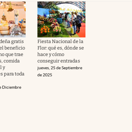
deña gratis
Fiesta Nacional de la
el beneficio
Flor: qué es, dónde se
o que trae
hace y cómo
s, comida
conseguir entradas
l y
jueves, 25 de Septiembre
es para toda
de 2025
de Diciembre