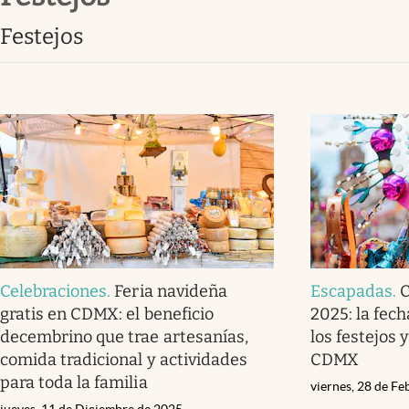
Clima
festejos
Espiritualidad
Mediakit
abre en nueva pestaña
Celebraciones
.
Feria navideña
Escapadas
.
C
gratis en CDMX: el beneficio
2025: la fec
decembrino que trae artesanías,
los festejos
comida tradicional y actividades
CDMX
para toda la familia
viernes, 28 de F
jueves, 11 de Diciembre de 2025