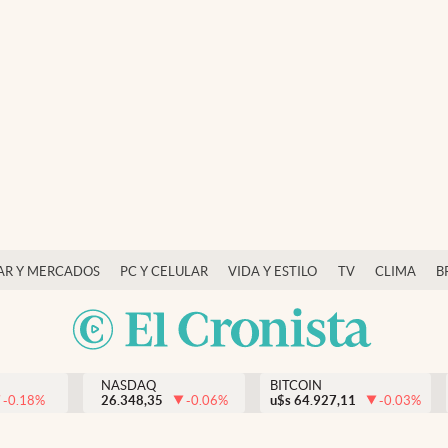
AR Y MERCADOS
PC Y CELULAR
VIDA Y ESTILO
TV
CLIMA
B
NASDAQ
BITCOIN
-0.18
%
26.348,35
-0.06
%
u$s
64.927,11
-0.03
%