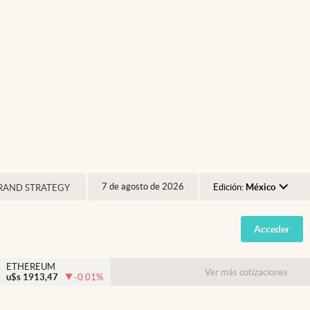
7 de agosto de 2026
Edición:
México
RAND STRATEGY
Argentina
Acceder
España
México
ETHEREUM
Ver más cotizaciones
u$s
1913,47
-0.01
%
USA
Colombia