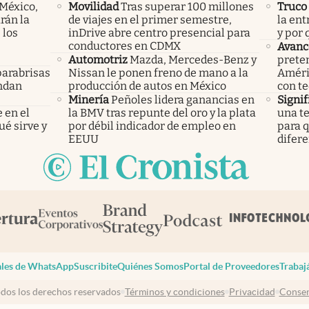
 México,
Movilidad
Tras superar 100 millones
Truco
rán la
de viajes en el primer semestre,
la ent
 los
inDrive abre centro presencial para
y por
conductores en CDMX
Avanc
Automotriz
Mazda, Mercedes-Benz y
preten
parabrisas
Nissan le ponen freno de mano a la
Améric
endan
producción de autos en México
con te
Minería
Peñoles lidera ganancias en
Signif
 en el
la BMV tras repunte del oro y la plata
una te
ué sirve y
por débil indicador de empleo en
para q
EEUU
difere
les de WhatsApp
Suscribite
Quiénes Somos
Portal de Proveedores
Trabaj
dos los derechos reservados
Términos y condiciones
Privacidad
Consen