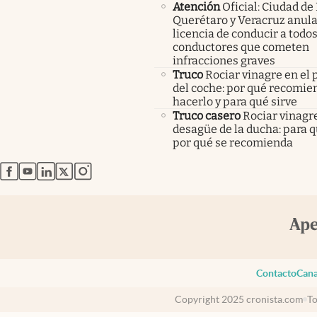
Atención
Oficial: Ciudad de
Querétaro y Veracruz anula
licencia de conducir a todos
conductores que cometen
infracciones graves
Truco
Rociar vinagre en el 
del coche: por qué recomi
hacerlo y para qué sirve
Truco casero
Rociar vinagre
desagüe de la ducha: para q
por qué se recomienda
abre en nueva pestaña
abre en nueva pestaña
abre en nueva pestaña
abre en nueva pestaña
abre en nueva pestaña
Contacto
Cana
Copyright 2025 cronista.com
To