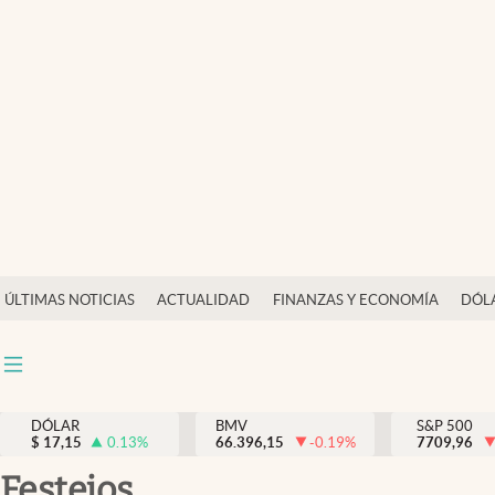
Últimas Noticias
Actualidad
Finanzas y economía
Dólar y mercados
Internacionales
Opinión
ÚLTIMAS NOTICIAS
ACTUALIDAD
FINANZAS Y ECONOMÍA
DÓL
Brand Strategy
Pc y celular
Vida y estilo
DÓLAR
BMV
S&P 500
$
17,15
0.13
%
66.396,15
-0.19
%
7709,96
Tv
festejos