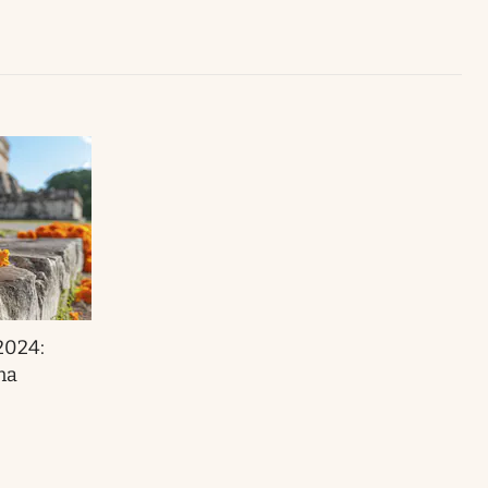
Uruguay
2024:
na