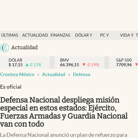
Últimas Noticias
ÚLTIMAS
ACTUALIDAD
FINANZAS
DÓLAR Y
PC Y
VIDA Y
Actualidad
NOTICIAS
Y
MERCADOS
CELULAR
ESTILO
Argentina
Actualidad
Finanzas y economía
ECONOMÍA
España
Dólar y mercados
DÓLAR
BMV
S&P 500
$
17,15
0.13
%
66.396,15
-0.19
%
México
7709,96
Internacionales
Cronista México
Actualidad
Defensa
USA
Opinión
Colombia
Es oficial
Uruguay
Brand Strategy
Defensa Nacional despliega misión
Pc y celular
especial en estos estados: Ejército,
Fuerzas Armadas y Guardia Nacional
Vida y estilo
van con todo
Tv
La Defensa Nacional anunció un plan de refuerzo para