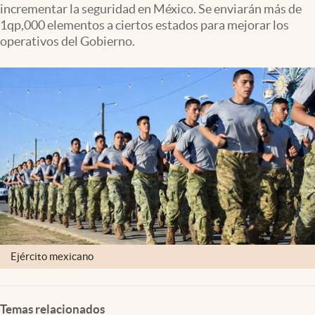
incrementar la seguridad en México. Se enviarán más de
Clima
1qp,000 elementos a ciertos estados para mejorar los
Espiritualidad
operativos del Gobierno.
Mediakit
abre en nueva pestaña
México
Ejército mexicano
Temas relacionados