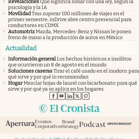
Revelaciones
Qué significa soñar con una ley, según la
psicología y la IA
Movilidad
Tras superar 100 millones de viajes en el
primer semestre, inDrive abre centro presencial para
conductores en CDMX
Automotriz
Mazda, Mercedes-Benz y Nissan le ponen
freno de mano a la producción de autos en México
Actualidad
Información general
Los hechos históricos e insólitos
que ocurrieron un 8 de agosto en el mundo
Soluciones caseras
Tirar el café usado en el inodoro: para
qué sirve y por qué lo recomiendan
Hogar
Mezclar hojas de laurel con bicarbonato: para qué
sirve y por qué ya se aplica en los hogares
abre en nueva pestaña
abre en nueva pestaña
abre en nueva pestaña
abre en nueva pestaña
abre en nueva pestaña