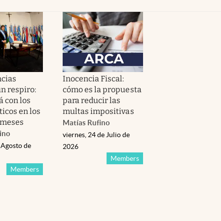
ncias
Inocencia Fiscal:
n respiro:
cómo es la propuesta
á con los
para reducir las
ticos en los
multas impositivas
 meses
Matías Rufino
ino
viernes, 24 de Julio de
 Agosto de
2026
Members
Members