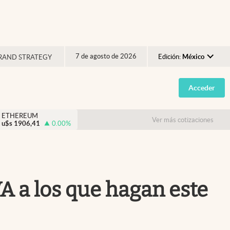
7 de agosto de 2026
Edición:
México
RAND STRATEGY
Argentina
Acceder
España
México
ETHEREUM
Ver más cotizaciones
u$s
1906,41
0.00
%
USA
Colombia
Uruguay
VA a los que hagan este