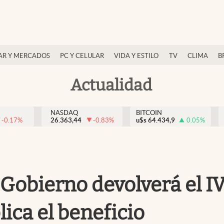
AR Y MERCADOS
PC Y CELULAR
VIDA Y ESTILO
TV
CLIMA
B
Actualidad
NASDAQ
BITCOIN
-0.17
%
26.363,44
-0.83
%
u$s
64.434,9
0.05
%
l Gobierno devolverá el I
lica el beneficio