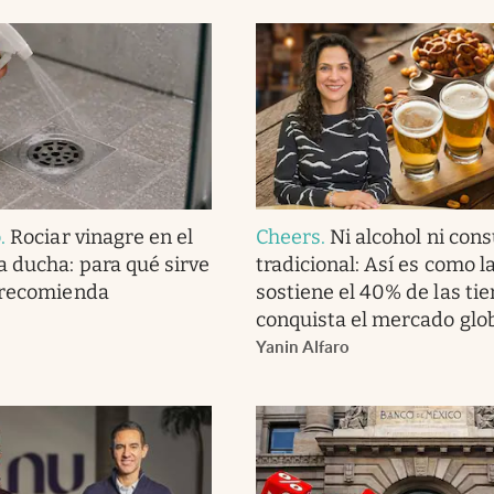
o
.
Rociar vinagre en el
Cheers
.
Ni alcohol ni co
a ducha: para qué sirve
tradicional: Así es como l
 recomienda
sostiene el 40% de las tie
conquista el mercado glo
Yanin Alfaro