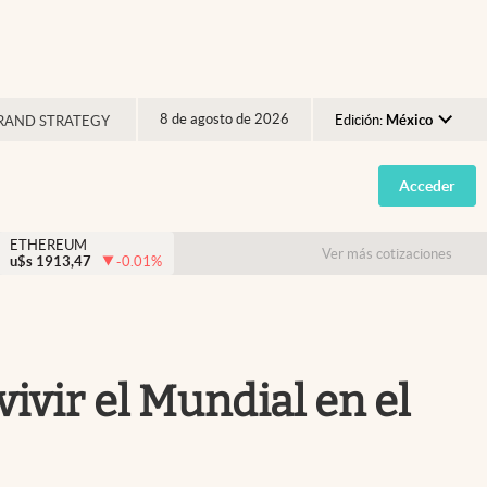
8 de agosto de 2026
Edición:
México
RAND STRATEGY
Argentina
Acceder
España
México
ETHEREUM
Ver más cotizaciones
u$s
1913,47
-0.01
%
USA
Colombia
Uruguay
vivir el Mundial en el