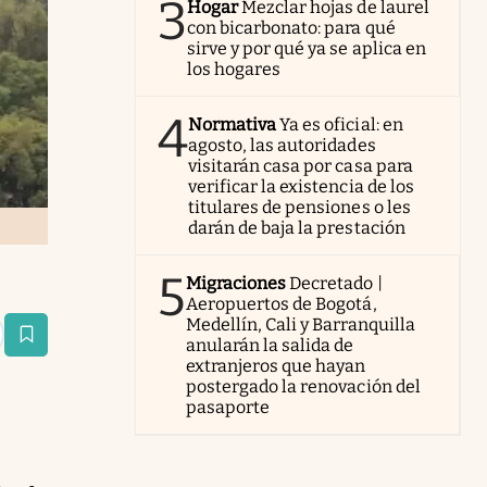
3
Hogar
Mezclar hojas de laurel
con bicarbonato: para qué
sirve y por qué ya se aplica en
los hogares
4
Normativa
Ya es oficial: en
agosto, las autoridades
visitarán casa por casa para
verificar la existencia de los
titulares de pensiones o les
darán de baja la prestación
5
Migraciones
Decretado |
Aeropuertos de Bogotá,
Medellín, Cali y Barranquilla
estaña
anularán la salida de
extranjeros que hayan
postergado la renovación del
pasaporte