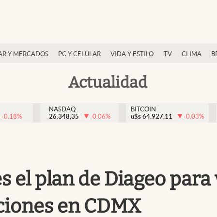
AR Y MERCADOS
PC Y CELULAR
VIDA Y ESTILO
TV
CLIMA
B
Actualidad
NASDAQ
BITCOIN
-0.18
%
26.348,35
-0.06
%
u$s
64.927,11
-0.03
%
s el plan de Diageo para 
aciones en CDMX