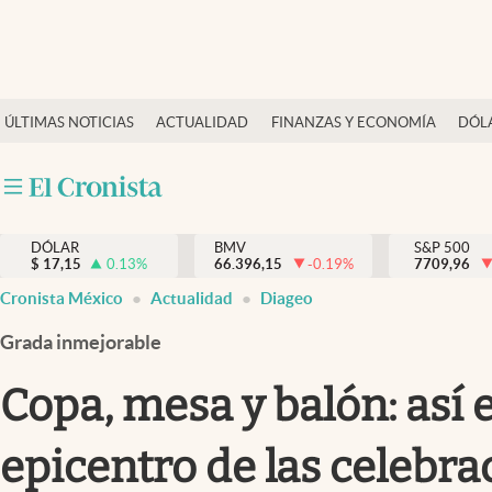
Últimas Noticias
ÚLTIMAS NOTICIAS
ACTUALIDAD
FINANZAS Y ECONOMÍA
DÓL
Actualidad
Finanzas y economía
Dólar y mercados
DÓLAR
BMV
S&P 500
Internacionales
$
17,15
0.13
%
66.396,15
-0.19
%
7709,96
Opinión
Cronista México
Actualidad
Diageo
Brand Strategy
Grada inmejorable
Pc y celular
Copa, mesa y balón: así e
Vida y estilo
epicentro de las celebr
Tv