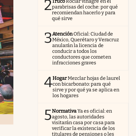
2
Truco
Rociar vinagre en el
parabrisas del coche: por qué
recomiendan hacerlo y para
qué sirve
3
Atención
Oficial: Ciudad de
México, Querétaro y Veracruz
anularán la licencia de
conducir a todos los
conductores que cometen
infracciones graves
4
Hogar
Mezclar hojas de laurel
con bicarbonato: para qué
sirve y por qué ya se aplica en
los hogares
5
Normativa
Ya es oficial: en
agosto, las autoridades
visitarán casa por casa para
verificar la existencia de los
titulares de pensiones o les