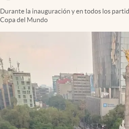
Clima
Durante la inauguración y en todos los partid
Espiritualidad
Copa del Mundo
Mediakit
abre en nueva pestaña