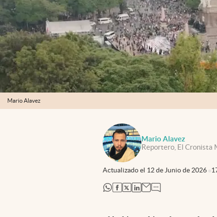
Mario Alavez
Mario Alavez
Reportero, El Cronista
Actualizado el
12 de Junio de 2026
1
abre en nueva pestaña
abre en nueva pestaña
abre en nueva pestaña
abre en nueva pestaña