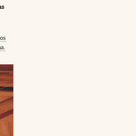
as
tos
na.