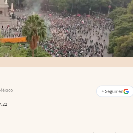
 México
+
Seguir
en
abre en nueva p
7:22