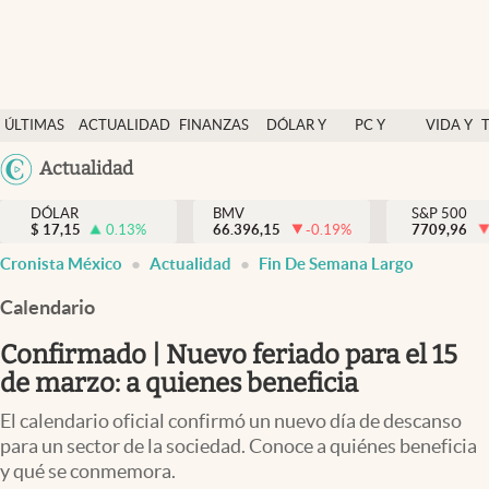
Últimas Noticias
ÚLTIMAS
ACTUALIDAD
FINANZAS
DÓLAR Y
PC Y
VIDA Y
Actualidad
NOTICIAS
Y
MERCADOS
CELULAR
ESTILO
Argentina
Actualidad
Finanzas y economía
ECONOMÍA
España
Dólar y mercados
DÓLAR
BMV
S&P 500
$
17,15
0.13
%
66.396,15
-0.19
%
México
7709,96
Internacionales
Cronista México
Actualidad
Fin De Semana Largo
USA
Opinión
Colombia
Calendario
Uruguay
Brand Strategy
Confirmado | Nuevo feriado para el 15
Pc y celular
de marzo: a quienes beneficia
Vida y estilo
El calendario oficial confirmó un nuevo día de descanso
para un sector de la sociedad. Conoce a quiénes beneficia
Tv
y qué se conmemora.