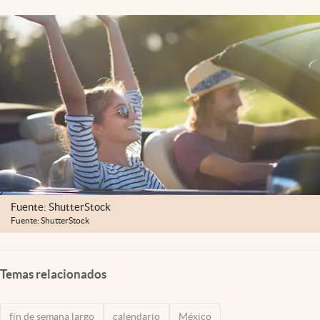
Clima
Espiritualidad
Mediakit
abre en nueva pestaña
México
Fuente: ShutterStock
Fuente: ShutterStock
Temas relacionados
fin de semana largo
calendario
México