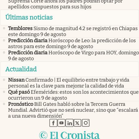
Suprema Corte ahora los padres podrán optar por
apellidos compuestos para sus hijos
Últimas noticias
Temblores
Sismo de magnitud 4.2 se registró en Chiapas
este domingo 9 de agosto
Predicción diaria
Horóscopo de Leo: la predicción de los
astros para este domingo 9 de agosto
Predicción diaria
Horóscopo de Virgo para HOY, domingo
9 de agosto
Actualidad
Nissan
Confirmado | El equilibrio entre trabajo y vida
personal es la clave para mejorar la calidad de vida
Qué pasó
Efemérides: estos son los acontecimientos que
ocurrieron un 9 de agosto
Pronóstico
Bill Gates habló sobre la Tercera Guerra
Mundial. Advirtió que no será nuclear, sino que “escalará
a una nueva dimensión”
abre en nueva pestaña
abre en nueva pestaña
abre en nueva pestaña
abre en nueva pestaña
abre en nueva pestaña