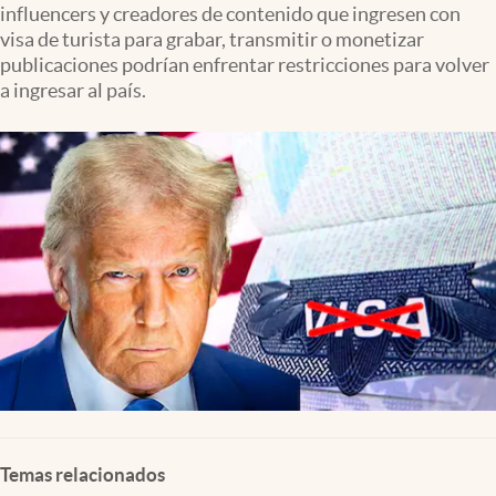
influencers y creadores de contenido que ingresen con
Clima
visa de turista para grabar, transmitir o monetizar
Espiritualidad
publicaciones podrían enfrentar restricciones para volver
a ingresar al país.
Mediakit
abre en nueva pestaña
México
Temas relacionados