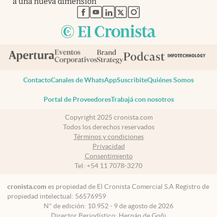
a una nueva dimensión”
abre en nueva pestaña
abre en nueva pestaña
abre en nueva pestaña
abre en nueva pestaña
abre en nueva pestaña
Contacto
Canales de WhatsApp
Suscribite
Quiénes Somos
Portal de Proveedores
Trabajá con nosotros
Copyright 2025 cronista.com
Todos los derechos reservados
Términos y condiciones
Privacidad
Consentimiento
Tel:
+54 11 7078-3270
cronista.com
es propiedad de El Cronista Comercial S.A Registro de
propiedad intelectual: 56576959
N° de edición: 10.952 - 9 de agosto de 2026
Director Periodístico: Hernán de Goñi