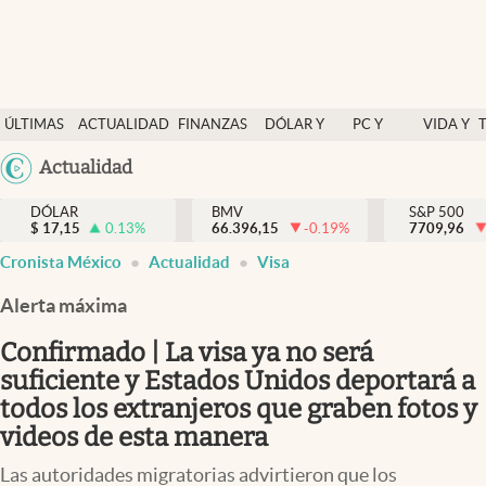
Últimas Noticias
ÚLTIMAS
ACTUALIDAD
FINANZAS
DÓLAR Y
PC Y
VIDA Y
Actualidad
NOTICIAS
Y
MERCADOS
CELULAR
ESTILO
Argentina
Actualidad
Finanzas y economía
ECONOMÍA
España
Dólar y mercados
DÓLAR
BMV
S&P 500
$
17,15
0.13
%
66.396,15
-0.19
%
México
7709,96
Internacionales
Cronista México
Actualidad
Visa
USA
Opinión
Colombia
Alerta máxima
Uruguay
Brand Strategy
Confirmado | La visa ya no será
Pc y celular
suficiente y Estados Unidos deportará a
todos los extranjeros que graben fotos y
Vida y estilo
videos de esta manera
Tv
Las autoridades migratorias advirtieron que los