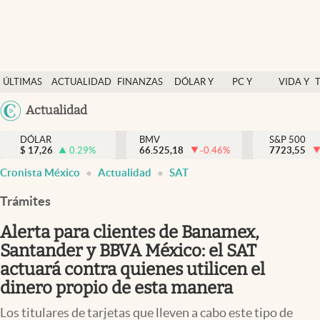
Últimas Noticias
ÚLTIMAS
ACTUALIDAD
FINANZAS
DÓLAR Y
PC Y
VIDA Y
Actualidad
NOTICIAS
Y
MERCADOS
CELULAR
ESTILO
Argentina
Actualidad
Finanzas y economía
ECONOMÍA
España
Dólar y mercados
DÓLAR
BMV
S&P 500
$
17,26
0.29
%
66.525,18
-0.46
%
México
7723,55
Internacionales
Cronista México
Actualidad
SAT
USA
Opinión
Colombia
Trámites
Uruguay
Brand Strategy
Alerta para clientes de Banamex,
Pc y celular
Santander y BBVA México: el SAT
actuará contra quienes utilicen el
Vida y estilo
dinero propio de esta manera
Tv
Los titulares de tarjetas que lleven a cabo este tipo de