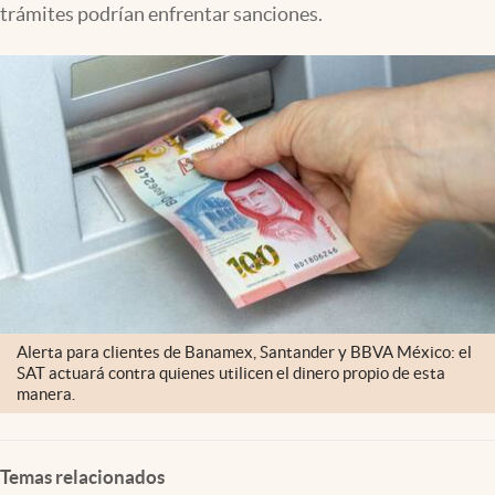
trámites podrían enfrentar sanciones.
Clima
Espiritualidad
Mediakit
abre en nueva pestaña
México
Alerta para clientes de Banamex, Santander y BBVA México: el
SAT actuará contra quienes utilicen el dinero propio de esta
manera.
Temas relacionados