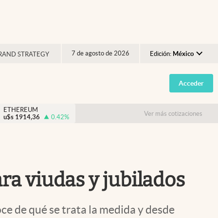
7 de agosto de 2026
Edición:
México
RAND STRATEGY
Argentina
Acceder
España
México
ETHEREUM
Ver más cotizaciones
u$s
1914,36
0.42
%
USA
Colombia
Uruguay
 viudas y jubilados
e de qué se trata la medida y desde