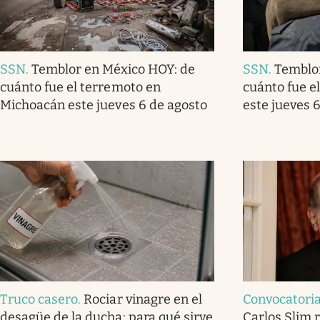
SSN
.
Temblor en México HOY: de
SSN
.
Temblo
cuánto fue el terremoto en
cuánto fue e
Michoacán este jueves 6 de agosto
este jueves 
Truco casero
.
Rociar vinagre en el
Convocatoria
desagüe de la ducha: para qué sirve
Carlos Slim 