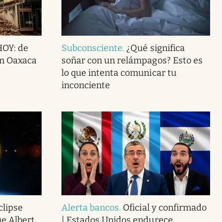
HOY: de
Subconsciente
.
¿Qué significa
en Oaxaca
soñar con un relámpagos? Esto es
lo que intenta comunicar tu
inconciente
clipse
Alerta bancos
.
Oficial y confirmado
ue Albert
| Estados Unidos endurece