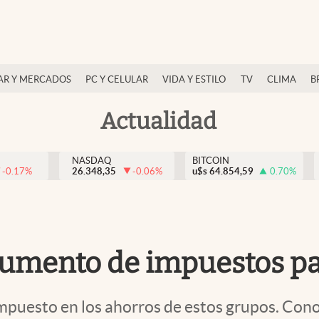
AR Y MERCADOS
PC Y CELULAR
VIDA Y ESTILO
TV
CLIMA
B
Actualidad
NASDAQ
BITCOIN
-0.17
%
26.348,35
-0.06
%
u$s
64.854,59
0.70
%
ento de impuestos para
uesto en los ahorros de estos grupos. Conoc