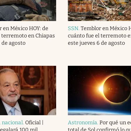
r en México HOY: de
SSN
.
Temblor en México 
l terremoto en Chiapas
cuánto fue el terremoto 
6 de agosto
este jueves 6 de agosto
 nacional
.
Oficial |
Astronomía
.
Por qué un e
regalará 100 mil
total de Sol confirmó lo q