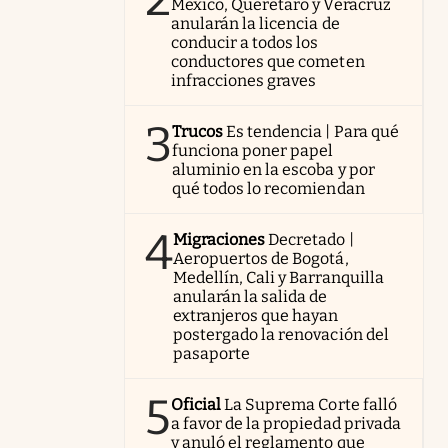
México, Querétaro y Veracruz
anularán la licencia de
conducir a todos los
conductores que cometen
infracciones graves
3
Trucos
Es tendencia | Para qué
funciona poner papel
aluminio en la escoba y por
qué todos lo recomiendan
4
Migraciones
Decretado |
Aeropuertos de Bogotá,
Medellín, Cali y Barranquilla
anularán la salida de
extranjeros que hayan
postergado la renovación del
pasaporte
5
Oficial
La Suprema Corte falló
a favor de la propiedad privada
y anuló el reglamento que