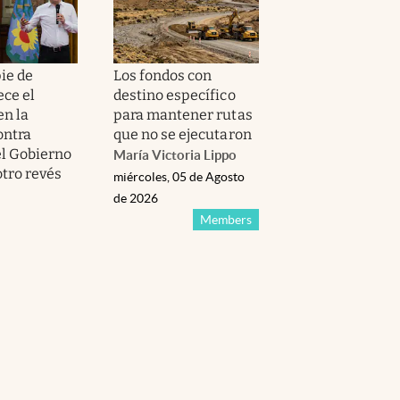
ie de
Los fondos con
ece el
destino específico
en la
para mantener rutas
ontra
que no se ejecutaron
 el Gobierno
María Victoria Lippo
otro revés
miércoles, 05 de Agosto
de 2026
Members