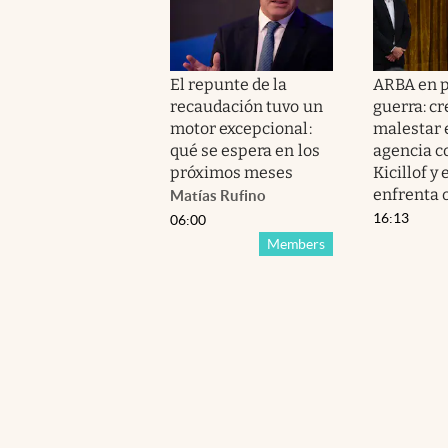
El repunte de la
ARBA en p
recaudación tuvo un
guerra: cr
motor excepcional:
malestar 
qué se espera en los
agencia c
próximos meses
Kicillof y
enfrenta 
Matías Rufino
16:13
06:00
Members