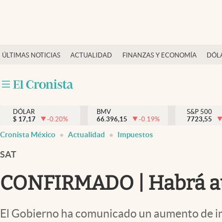
Últimas Noticias
ÚLTIMAS NOTICIAS
ACTUALIDAD
FINANZAS Y ECONOMÍA
DÓL
Actualidad
Finanzas y economía
Dólar y mercados
DÓLAR
BMV
S&P 500
Internacionales
$
17,17
-0.20
%
66.396,15
-0.19
%
7723,55
Opinión
Cronista México
Actualidad
Impuestos
Brand Strategy
SAT
Pc y celular
CONFIRMADO | Habrá aum
Vida y estilo
Tv
El Gobierno ha comunicado un aumento de imp