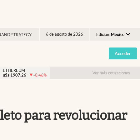
6 de agosto de 2026
Edición:
México
RAND STRATEGY
Argentina
Acceder
España
México
ETHEREUM
Ver más cotizaciones
u$s
1907,26
-0.46
%
USA
Colombia
Uruguay
eto para revolucionar