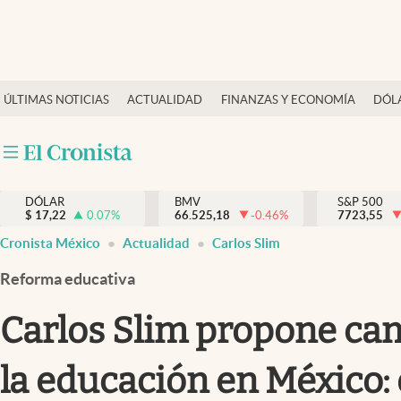
Últimas Noticias
ÚLTIMAS NOTICIAS
ACTUALIDAD
FINANZAS Y ECONOMÍA
DÓL
Actualidad
Finanzas y economía
Dólar y mercados
DÓLAR
BMV
S&P 500
Internacionales
$
17,22
0.07
%
66.525,18
-0.46
%
7723,55
Opinión
Cronista México
Actualidad
Carlos Slim
Brand Strategy
Reforma educativa
Pc y celular
Carlos Slim propone ca
Vida y estilo
la educación en México: e
Tv