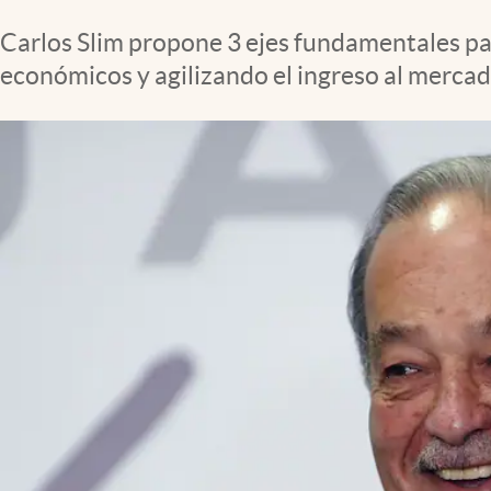
Clima
Carlos Slim propone 3 ejes fundamentales pa
Espiritualidad
económicos y agilizando el ingreso al mercad
Mediakit
abre en nueva pestaña