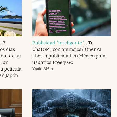
a 3
Publicidad "inteligente"
.
¿Tu
os días
ChatGPT con anuncios? OpenAI
amor de su
abre la publicidad en México para
, un
usuarios Free y Go
u película
Yanin Alfaro
 en Japón