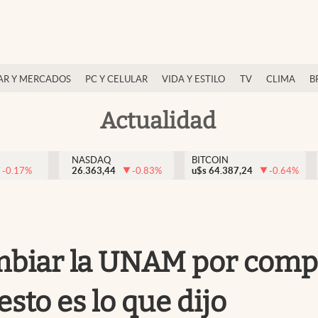
AR Y MERCADOS
PC Y CELULAR
VIDA Y ESTILO
TV
CLIMA
B
Actualidad
NASDAQ
BITCOIN
-0.17
%
26.363,44
-0.83
%
u$s
64.387,24
-0.64
%
mbiar la UNAM por compl
sto es lo que dijo