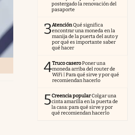
postergado la renovación del
pasaporte
3
Atención
Qué significa
encontrar una moneda en la
manija de la puerta del auto y
por qué es importante saber
qué hacer
4
Truco casero
Poner una
moneda arriba del router de
WiFi | Para qué sirve y por qué
recomiendan hacerlo
5
Creencia popular
Colgar una
cinta amarilla en la puerta de
la casa: para qué sirve y por
qué recomiendan hacerlo