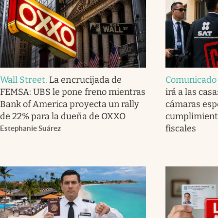
Wall Street
.
La encrucijada de
Comunicado o
FEMSA: UBS le pone freno mientras
irá a las cas
Bank of America proyecta un rally
cámaras espe
de 22% para la dueña de OXXO
cumplimiento
fiscales
Estephanie Suárez