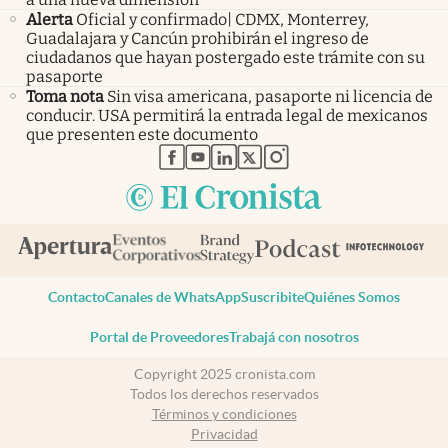
Alerta
Oficial y confirmado| CDMX, Monterrey,
Guadalajara y Cancún prohibirán el ingreso de
ciudadanos que hayan postergado este trámite con su
pasaporte
Toma nota
Sin visa americana, pasaporte ni licencia de
conducir. USA permitirá la entrada legal de mexicanos
que presenten este documento
abre en nueva pestaña
abre en nueva pestaña
abre en nueva pestaña
abre en nueva pestaña
abre en nueva pestaña
Contacto
Canales de WhatsApp
Suscribite
Quiénes Somos
Portal de Proveedores
Trabajá con nosotros
Copyright 2025 cronista.com
Todos los derechos reservados
Términos y condiciones
Privacidad