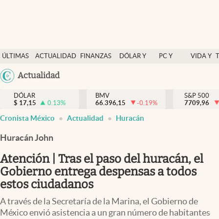
Últimas Noticias
ÚLTIMAS
ACTUALIDAD
FINANZAS
DÓLAR Y
PC Y
VIDA Y
Actualidad
NOTICIAS
Y
MERCADOS
CELULAR
ESTILO
Argentina
Actualidad
Finanzas y economía
ECONOMÍA
España
Dólar y mercados
DÓLAR
BMV
S&P 500
$
17,15
0.13
%
66.396,15
-0.19
%
México
7709,96
Internacionales
Cronista México
Actualidad
Huracán
USA
Opinión
Colombia
Huracán John
Uruguay
Brand Strategy
Atención | Tras el paso del huracán, el
Pc y celular
Gobierno entrega despensas a todos
estos ciudadanos
Vida y estilo
A través de la Secretaría de la Marina, el Gobierno de
Tv
México envió asistencia a un gran número de habitantes