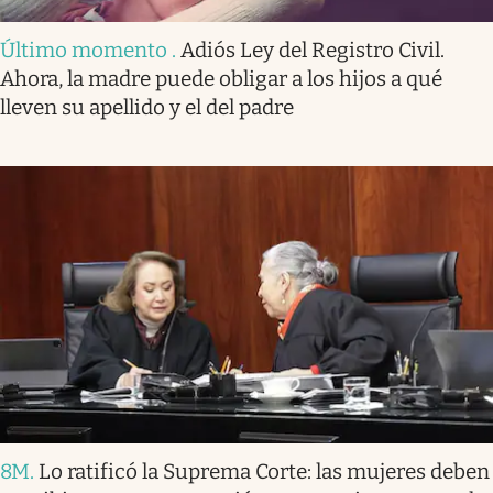
Último momento
.
Adiós Ley del Registro Civil.
Ahora, la madre puede obligar a los hijos a qué
lleven su apellido y el del padre
8M
.
Lo ratificó la Suprema Corte: las mujeres deben