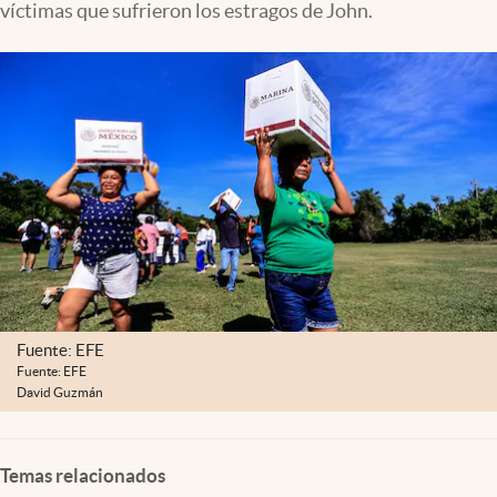
víctimas que sufrieron los estragos de John.
Clima
Espiritualidad
Mediakit
abre en nueva pestaña
México
Fuente: EFE
Fuente: EFE
David Guzmán
Temas relacionados