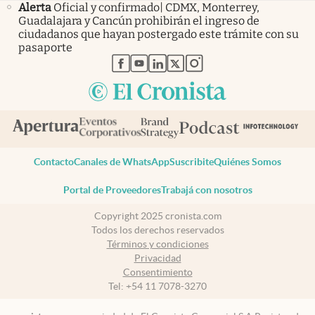
Alerta
Oficial y confirmado| CDMX, Monterrey,
Guadalajara y Cancún prohibirán el ingreso de
ciudadanos que hayan postergado este trámite con su
pasaporte
abre en nueva pestaña
abre en nueva pestaña
abre en nueva pestaña
abre en nueva pestaña
abre en nueva pestaña
Contacto
Canales de WhatsApp
Suscribite
Quiénes Somos
Portal de Proveedores
Trabajá con nosotros
Copyright 2025 cronista.com
Todos los derechos reservados
Términos y condiciones
Privacidad
Consentimiento
Tel:
+54 11 7078-3270