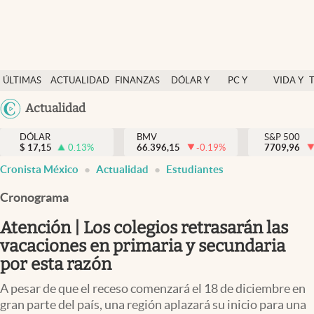
Últimas Noticias
ÚLTIMAS
ACTUALIDAD
FINANZAS
DÓLAR Y
PC Y
VIDA Y
Actualidad
NOTICIAS
Y
MERCADOS
CELULAR
ESTILO
Argentina
Actualidad
Finanzas y economía
ECONOMÍA
España
Dólar y mercados
DÓLAR
BMV
S&P 500
$
17,15
0.13
%
66.396,15
-0.19
%
México
7709,96
Internacionales
Cronista México
Actualidad
Estudiantes
USA
Opinión
Colombia
Cronograma
Uruguay
Brand Strategy
Atención | Los colegios retrasarán las
Pc y celular
vacaciones en primaria y secundaria
por esta razón
Vida y estilo
A pesar de que el receso comenzará el 18 de diciembre en
Tv
gran parte del país, una región aplazará su inicio para una