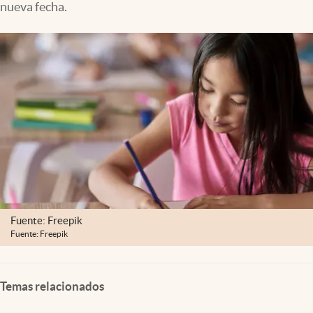
nueva fecha.
Clima
Espiritualidad
Mediakit
abre en nueva pestaña
México
Fuente: Freepik
Fuente: Freepik
Temas relacionados