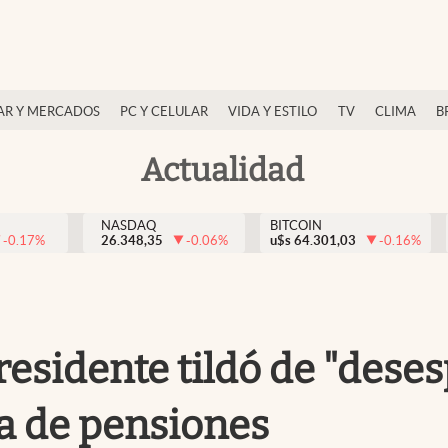
AR Y MERCADOS
PC Y CELULAR
VIDA Y ESTILO
TV
CLIMA
B
Actualidad
NASDAQ
BITCOIN
-0.17
%
26.348,35
-0.06
%
u$s
64.301,03
-0.16
%
Presidente tildó de "dese
ma de pensiones