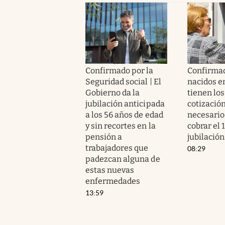
Confirmado por la
Confirmad
Seguridad social | El
nacidos e
Gobierno da la
tienen los
jubilación anticipada
cotizació
a los 56 años de edad
necesario
y sin recortes en la
cobrar el 
pensión a
jubilación
trabajadores que
08:29
padezcan alguna de
estas nuevas
enfermedades
13:59