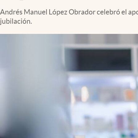
Clima
Andrés Manuel López Obrador celebró el apoyo
Espiritualidad
jubilación.
Mediakit
abre en nueva pestaña