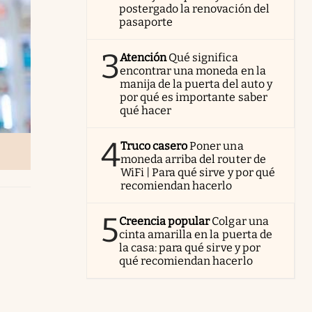
postergado la renovación del
pasaporte
3
Atención
Qué significa
encontrar una moneda en la
manija de la puerta del auto y
por qué es importante saber
qué hacer
4
Truco casero
Poner una
moneda arriba del router de
WiFi | Para qué sirve y por qué
recomiendan hacerlo
5
Creencia popular
Colgar una
cinta amarilla en la puerta de
la casa: para qué sirve y por
qué recomiendan hacerlo