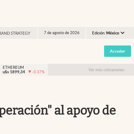
7 de agosto de 2026
Edición:
México
RAND STRATEGY
Argentina
Acceder
España
México
ETHEREUM
Ver más cotizaciones
u$s
1899,34
-0.37
%
USA
Colombia
Uruguay
speración" al apoyo de