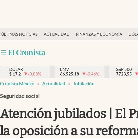
Últimas Noticias
ÚLTIMAS NOTICIAS
ACTUALIDAD
FINANZAS Y ECONOMÍA
DÓL
Actualidad
Finanzas y economía
Dólar y mercados
DÓLAR
BMV
S&P 500
Internacionales
$
17,2
-0.03
%
66.525,18
-0.46
%
7723,55
Opinión
Cronista México
Actualidad
Jubilación
Brand Strategy
Seguridad social
Pc y celular
Atención jubilados | El 
Vida y estilo
la oposición a su refor
Tv