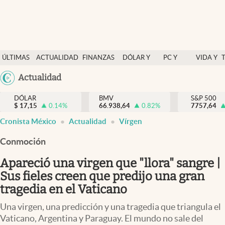
Últimas Noticias
ÚLTIMAS
ACTUALIDAD
FINANZAS
DÓLAR Y
PC Y
VIDA Y
Actualidad
NOTICIAS
Y
MERCADOS
CELULAR
ESTILO
Argentina
Actualidad
Finanzas y economía
ECONOMÍA
España
Dólar y mercados
DÓLAR
BMV
S&P 500
$
17,15
0.14
%
66.938,64
0.82
%
México
7757,64
Internacionales
Cronista México
Actualidad
Vírgen
USA
Opinión
Colombia
Conmoción
Uruguay
Brand Strategy
Apareció una virgen que "llora" sangre |
Pc y celular
Sus fieles creen que predijo una gran
tragedia en el Vaticano
Vida y estilo
Una virgen, una predicción y una tragedia que triangula el
Tv
Vaticano, Argentina y Paraguay. El mundo no sale del