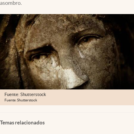
asombro.
Clima
Espiritualidad
Mediakit
abre en nueva pestaña
México
Fuente: Shutterstock
Fuente: Shutterstock
Temas relacionados