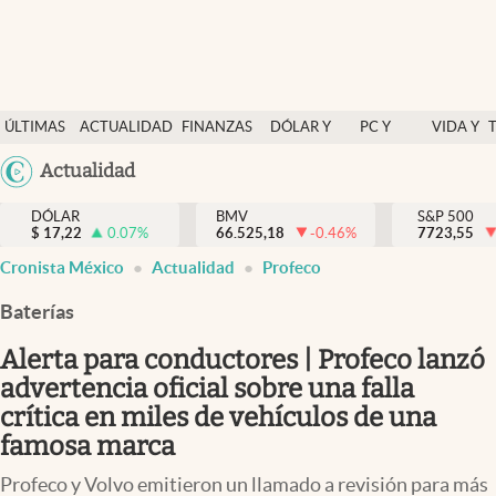
Últimas Noticias
ÚLTIMAS
ACTUALIDAD
FINANZAS
DÓLAR Y
PC Y
VIDA Y
Actualidad
NOTICIAS
Y
MERCADOS
CELULAR
ESTILO
Argentina
Actualidad
Finanzas y economía
ECONOMÍA
España
Dólar y mercados
DÓLAR
BMV
S&P 500
$
17,22
0.07
%
66.525,18
-0.46
%
México
7723,55
Internacionales
Cronista México
Actualidad
Profeco
USA
Opinión
Colombia
Baterías
Uruguay
Brand Strategy
Alerta para conductores | Profeco lanzó
Pc y celular
advertencia oficial sobre una falla
crítica en miles de vehículos de una
Vida y estilo
famosa marca
Tv
Profeco y Volvo emitieron un llamado a revisión para más