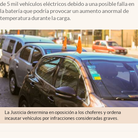
de 5 mil vehículos eléctricos debido a una posible falla en
Clima
la batería que podría provocar un aumento anormal de
Espiritualidad
temperatura durante la carga.
Mediakit
abre en nueva pestaña
México
La Justicia determina en oposición a los choferes y ordena
incautar vehículos por infracciones consideradas graves.