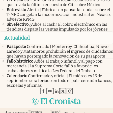
que revela la última encuesta de Citi sobre México
Entrevista
Alerta | Fábricas en pausa: las dudas sobre el
T-MEC congelan la modernización industrial en México,
advierte KPMG
Sin efectivo
¿Adiós al cash? El cobro electrónico en las
tienditas dispara las ventas impulsado por los jóvenes
Actualidad
Pasaporte
Confirmado | Monterrey, Chihuahua, Nuevo
Laredo y Matamoros prohibirán el ingreso de ciudadanos
que hayan postergado la renovación de su pasaporte
Fallo histórico
Adiós al trabajo infantil y al pago con
mercancía | La Suprema Corte falló a favor de los
trabajadores y ratifica la Ley Federal del Trabajo
Calendario
Confirmado y oficial | El miércoles 16 de
septiembre será feriado en todo el país: cerrarán bancos,
escuelas y oficinas
abre en nueva pestaña
abre en nueva pestaña
abre en nueva pestaña
abre en nueva pestaña
abre en nueva pestaña