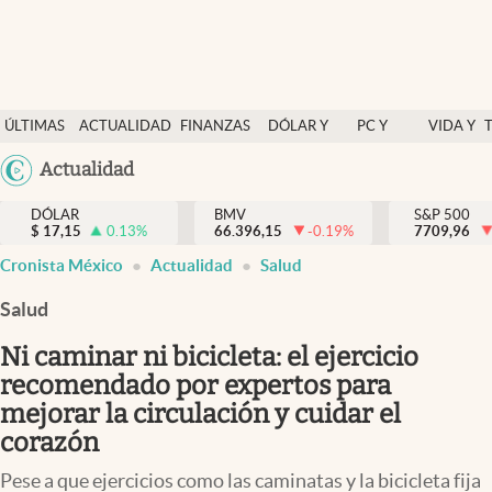
Últimas Noticias
ÚLTIMAS
ACTUALIDAD
FINANZAS
DÓLAR Y
PC Y
VIDA Y
Actualidad
NOTICIAS
Y
MERCADOS
CELULAR
ESTILO
Argentina
Actualidad
Finanzas y economía
ECONOMÍA
España
Dólar y mercados
DÓLAR
BMV
S&P 500
$
17,15
0.13
%
66.396,15
-0.19
%
México
7709,96
abre en nueva pestaña
abre en nueva pestaña
abre en nueva pestaña
abre en nueva pestaña
Internacionales
Cronista México
Actualidad
Salud
USA
Opinión
Colombia
Salud
Uruguay
Brand Strategy
Ni caminar ni bicicleta: el ejercicio
Pc y celular
recomendado por expertos para
mejorar la circulación y cuidar el
Vida y estilo
corazón
Tv
Pese a que ejercicios como las caminatas y la bicicleta fija