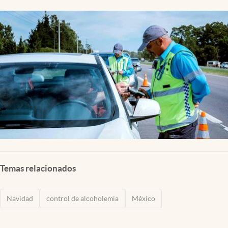
Clima
Espiritualidad
Mediakit
abre en nueva pestaña
México
Temas relacionados
Navidad
control de alcoholemia
México