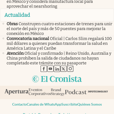
en México y considera manufactura local para
aprovechar el nearshoring
Actualidad
Obras
Construyen cuatro estaciones de trenes para unir
el norte del país y más de 50 puentes para mejorar la
conexión en México
Convocatoria nacional
Oficial | Carlos Slim regalará 100
mil dólares a quienes puedan transformar la salud en
América Latina y el Caribe
Atención
Oficial y confirmado | Reino Unido, Australia y
China prohíben la salida de ciudadanos no hayan
completado este trámite con su pasaporte
abre en nueva pestaña
abre en nueva pestaña
abre en nueva pestaña
abre en nueva pestaña
abre en nueva pestaña
Contacto
Canales de WhatsApp
Suscribite
Quiénes Somos