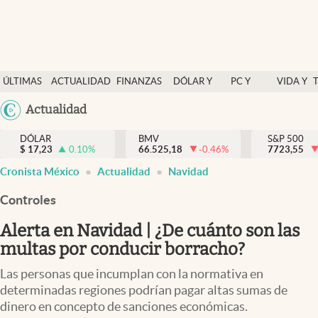
Últimas Noticias
ÚLTIMAS
ACTUALIDAD
FINANZAS
DÓLAR Y
PC Y
VIDA Y
Actualidad
NOTICIAS
Y
MERCADOS
CELULAR
ESTILO
Argentina
Actualidad
Finanzas y economía
ECONOMÍA
España
Dólar y mercados
DÓLAR
BMV
S&P 500
$
17,23
0.10
%
66.525,18
-0.46
%
México
7723,55
Internacionales
Cronista México
Actualidad
Navidad
USA
Opinión
Colombia
Controles
Uruguay
Brand Strategy
Alerta en Navidad | ¿De cuánto son las
Pc y celular
multas por conducir borracho?
Vida y estilo
Las personas que incumplan con la normativa en
determinadas regiones podrían pagar altas sumas de
Tv
dinero en concepto de sanciones económicas.