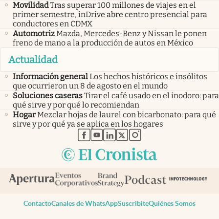
Movilidad
Tras superar 100 millones de viajes en el
primer semestre, inDrive abre centro presencial para
conductores en CDMX
Automotriz
Mazda, Mercedes-Benz y Nissan le ponen
freno de mano a la producción de autos en México
Actualidad
Información general
Los hechos históricos e insólitos
que ocurrieron un 8 de agosto en el mundo
Soluciones caseras
Tirar el café usado en el inodoro: para
qué sirve y por qué lo recomiendan
Hogar
Mezclar hojas de laurel con bicarbonato: para qué
sirve y por qué ya se aplica en los hogares
abre en nueva pestaña
abre en nueva pestaña
abre en nueva pestaña
abre en nueva pestaña
abre en nueva pestaña
Contacto
Canales de WhatsApp
Suscribite
Quiénes Somos