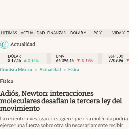
Últimas Noticias
ÚLTIMAS
ACTUALIDAD
FINANZAS
DÓLAR Y
PC Y
VIDA Y
Actualidad
NOTICIAS
Y
MERCADOS
CELULAR
ESTILO
Argentina
Actualidad
Finanzas y economía
ECONOMÍA
España
Dólar y mercados
DÓLAR
BMV
S&P 500
$
17,15
0.13
%
66.396,15
-0.19
%
México
7709,96
Internacionales
Cronista México
Actualidad
Fisica
USA
Opinión
Colombia
Física
Uruguay
Brand Strategy
Adiós, Newton: interacciones
Pc y celular
moleculares desafían la tercera ley del
movimiento
Vida y estilo
La reciente investigación sugiere que una molécula podría
Tv
ejercer una fuerza sobre otra sin necesariamente recibir