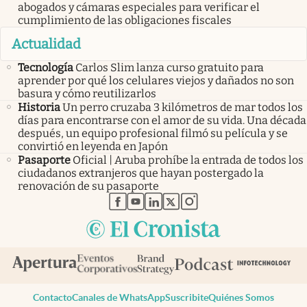
abogados y cámaras especiales para verificar el
cumplimiento de las obligaciones fiscales
Actualidad
Tecnología
Carlos Slim lanza curso gratuito para
aprender por qué los celulares viejos y dañados no son
basura y cómo reutilizarlos
Historia
Un perro cruzaba 3 kilómetros de mar todos los
días para encontrarse con el amor de su vida. Una década
después, un equipo profesional filmó su película y se
convirtió en leyenda en Japón
Pasaporte
Oficial | Aruba prohíbe la entrada de todos los
ciudadanos extranjeros que hayan postergado la
renovación de su pasaporte
abre en nueva pestaña
abre en nueva pestaña
abre en nueva pestaña
abre en nueva pestaña
abre en nueva pestaña
Contacto
Canales de WhatsApp
Suscribite
Quiénes Somos