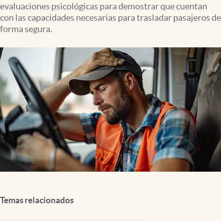
evaluaciones psicológicas para demostrar que cuentan
Clima
con las capacidades necesarias para trasladar pasajeros de
Espiritualidad
forma segura.
Mediakit
abre en nueva pestaña
México
Temas relacionados