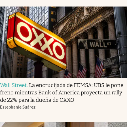
Wall Street
.
La encrucijada de FEMSA: UBS le pone
freno mientras Bank of America proyecta un rally
de 22% para la dueña de OXXO
Estephanie Suárez