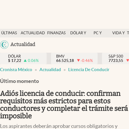
Últimas Noticias
ÚLTIMAS
ACTUALIDAD
FINANZAS
DÓLAR Y
PC Y
VIDA Y
Actualidad
NOTICIAS
Y
MERCADOS
CELULAR
ESTILO
Argentina
Actualidad
Finanzas y economía
ECONOMÍA
España
Dólar y mercados
DÓLAR
BMV
S&P 500
$
17,22
0.06
%
66.525,18
-0.46
%
México
7723,55
Internacionales
Cronista México
Actualidad
Licencia De Conducir
USA
Opinión
Colombia
Último momento
Uruguay
Brand Strategy
Adiós licencia de conducir: confirman
Pc y celular
requisitos más estrictos para estos
conductores y completar el trámite será
Vida y estilo
imposible
Tv
Los aspirantes deberán aprobar cursos obligatorios y